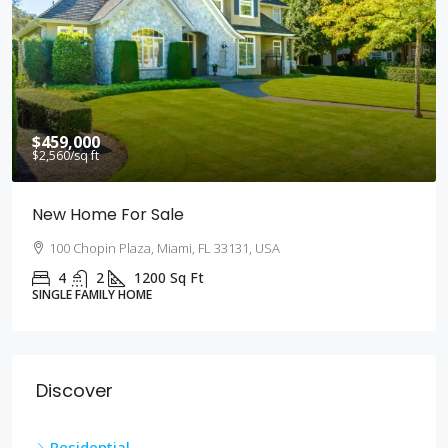
$459,000
$2,560
/sq ft
New Home For Sale
100 Chopin Plaza, Miami, FL 33131, USA
4
2
1200
Sq Ft
SINGLE FAMILY HOME
Discover
Residential