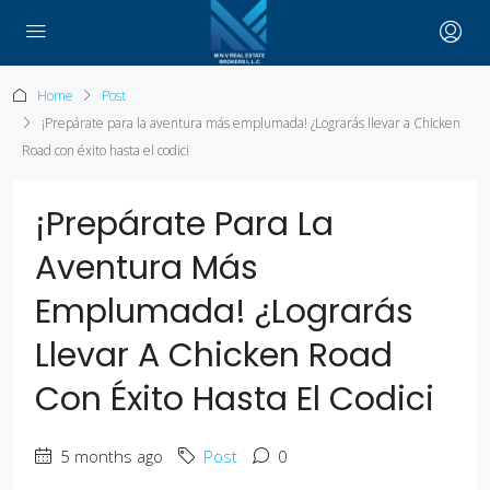
Home
Post
¡Prepárate para la aventura más emplumada! ¿Lograrás llevar a Chicken
Road con éxito hasta el codici
¡Prepárate Para La
Aventura Más
Emplumada! ¿Lograrás
Llevar A Chicken Road
Con Éxito Hasta El Codici
5 months ago
Post
0