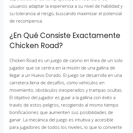
usuarios adaptar la experiencia a su nivel de habilidad y
su tolerancia al riesgo, buscando maximizar el potencial
de recompensa.
¿En Qué Consiste Exactamente
Chicken Road?
Chicken Road es un juego de casino en línea de un solo
jugador que se centra en la misión de una gallina de
llegar a un Huevo Dorado. El juego se desarrolla en una
carretera llena de desafíos, como vehículos en
movimiento, obstáculos inesperados y trampas ocultas.
El objetivo del jugador es guiar a la gallina con éxito a
través de estos peligros, recogiendo al mismo tiempo
bonificaciones que aumenten sus posibilidades de
ganar. La mecánica del juego es intuitiva y accesible
para jugadores de todos los niveles, lo que lo convierte