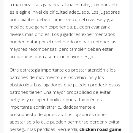
a maximizar sus ganancias. Una estrategia importante
es elegir el nivel de dificultad adecuado. Los jugadores
principiantes deben comenzar con el nivel Easy y, a
medida que ganan experiencia, pueden avanzar a
niveles más difíciles. Los jugadores experimentados
pueden optar por el nivel Hardcore para obtener las
mayores recompensas, pero también deben estar
preparados para asumir un mayor riesgo.
Otra estrategia importante es prestar atención a los
patrones de movimiento de los vehículos y los
obstáculos. Los jugadores que pueden predecir estos
patrones tienen una mayor probabilidad de evitar
peligros y recoger bonificaciones. También es
importante administrar cuidadosamente el
presupuesto de apuestas. Los jugadores deben
apostar solo lo que pueden permitirse perder y evitar
perseguir las pérdidas. Recuerda,
chicken road game