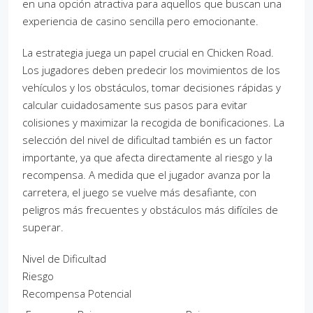
en una opción atractiva para aquellos que buscan una
experiencia de casino sencilla pero emocionante.
La estrategia juega un papel crucial en Chicken Road.
Los jugadores deben predecir los movimientos de los
vehículos y los obstáculos, tomar decisiones rápidas y
calcular cuidadosamente sus pasos para evitar
colisiones y maximizar la recogida de bonificaciones. La
selección del nivel de dificultad también es un factor
importante, ya que afecta directamente al riesgo y la
recompensa. A medida que el jugador avanza por la
carretera, el juego se vuelve más desafiante, con
peligros más frecuentes y obstáculos más difíciles de
superar.
Nivel de Dificultad
Riesgo
Recompensa Potencial