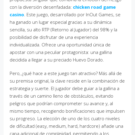
con la diversión desenfadada:
chicken road game
casino
. Este juego, desarrollado por InOut Games, se
ha ganado un lugar especial gracias a su dinámica
sencilla, su alto RTP (Retorno al Jugador) del 98% y la
posibilidad de disfrutar de una experiencia
individualizada. Ofrece una oportunidad única de
apostar con una peculiar protagonista: una gallina
decidida a llegar a su preciado Huevo Dorado.
Pero, ¿qué hace a este juego tan atractivo? Más allá de
su premisa original, la clave reside en la combinación de
estrategia y suerte. El jugador debe guiar a la gallina a
través de un camino lleno de obstáculos, evitando
peligros que podrían comprometer su avance y, al
mismo tiempo, recogiendo bonificaciones que impulsen
su progreso. La elección de uno de los cuatro niveles
de dificultad (easy, medium, hard, hardcore) añade una
capa adicional de complejidad, permitiendo a los