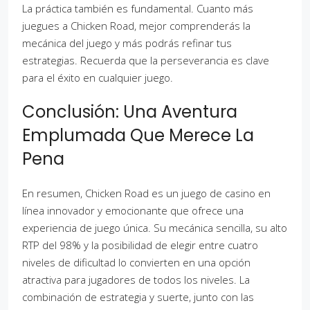
La práctica también es fundamental. Cuanto más
juegues a Chicken Road, mejor comprenderás la
mecánica del juego y más podrás refinar tus
estrategias. Recuerda que la perseverancia es clave
para el éxito en cualquier juego.
Conclusión: Una Aventura
Emplumada Que Merece La
Pena
En resumen, Chicken Road es un juego de casino en
línea innovador y emocionante que ofrece una
experiencia de juego única. Su mecánica sencilla, su alto
RTP del 98% y la posibilidad de elegir entre cuatro
niveles de dificultad lo convierten en una opción
atractiva para jugadores de todos los niveles. La
combinación de estrategia y suerte, junto con las