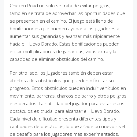
Chicken Road no solo se trata de evitar peligros;
también se trata de aprovechar las oportunidades que
se presentan en el camino. El juego está lleno de
bonificaciones que pueden ayudar a los jugadores a
aumentar sus ganancias y avanzar más rápidamente
hacia el Huevo Dorado. Estas bonificaciones pueden
incluir multiplicadores de ganancias, vidas extra y la
capacidad de eliminar obstáculos del camino.
Por otro lado, los jugadores también deben estar
atentos a los obstáculos que pueden dificultar su
progreso. Estos obstáculos pueden incluir vehículos en
movimiento, barreras, charcos de barro y otros peligros
inesperados. La habilidad del jugador para evitar estos
obstáculos es crucial para alcanzar el Huevo Dorado.
Cada nivel de dificultad presenta diferentes tipos y
cantidades de obstáculos, lo que añade un nuevo nivel
de desafío para los jugadores más experimentados.