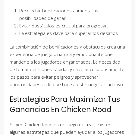
Recolectar bonificaciones aumenta las
posibilidades de ganar.
Evitar obstáculos es crucial para progresar.
La estrategia es clave para superar los desafíos.
La combinación de bonificaciones y obstáculos crea una
experiencia de juego dinámica y emocionante que
mantiene a los jugadores enganchados. La necesidad
de tomar decisiones rápidas y calcular cuidadosamente
los pasos para evitar peligros y aprovechar
oportunidades es lo que hace a este juego tan adictivo.
Estrategias Para Maximizar Tus
Ganancias En Chicken Road
Si bien Chicken Road es un juego de azar, existen
algunas estrategias que pueden ayudar a los jugadores