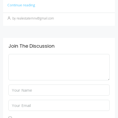
Continue reading
by realestatemnv@gmail.com
Join The Discussion