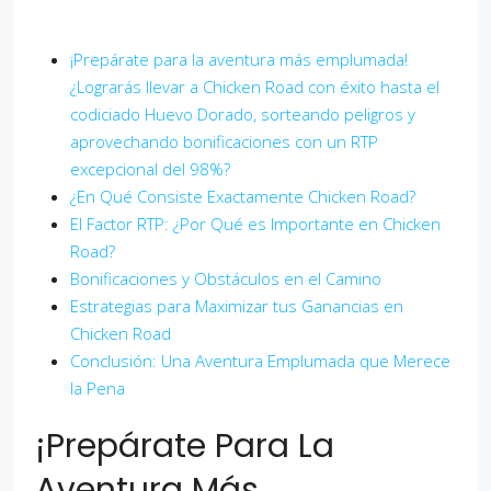
¡Prepárate para la aventura más emplumada!
¿Lograrás llevar a Chicken Road con éxito hasta el
codiciado Huevo Dorado, sorteando peligros y
aprovechando bonificaciones con un RTP
excepcional del 98%?
¿En Qué Consiste Exactamente Chicken Road?
El Factor RTP: ¿Por Qué es Importante en Chicken
Road?
Bonificaciones y Obstáculos en el Camino
Estrategias para Maximizar tus Ganancias en
Chicken Road
Conclusión: Una Aventura Emplumada que Merece
la Pena
¡Prepárate Para La
Aventura Más