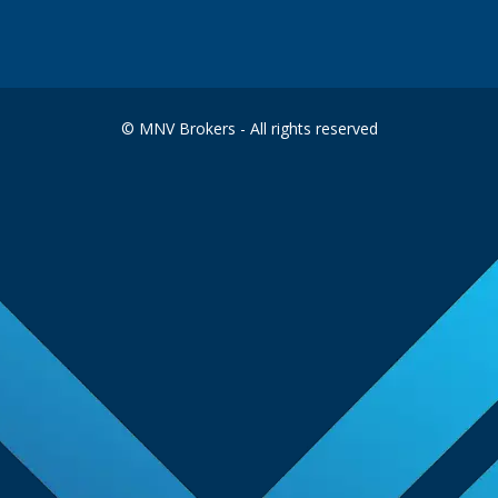
© MNV Brokers - All rights reserved