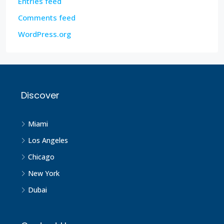
Entries feed
Comments feed
WordPress.org
Discover
Miami
Los Angeles
Chicago
New York
Dubai