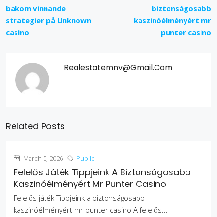
bakom vinnande
biztonságosabb
strategier på Unknown
kaszinóélményért mr
casino
punter casino
Realestatemnv@gmail.com
Related Posts
March 5, 2026
Public
Felelős Játék Tippjeink A Biztonságosabb
Kaszinóélményért Mr Punter Casino
Felelős játék Tippjeink a biztonságosabb
kaszinóélményért mr punter casino A felelős...