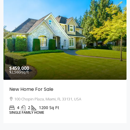
$459,000
$2,560
/sq ft
New Home For Sale
100 Chopin Plaza, Miami, FL 33131, USA
4
2
1200
Sq Ft
SINGLE FAMILY HOME