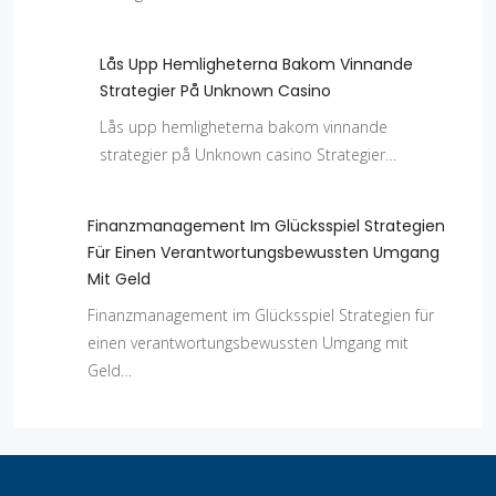
Lås Upp Hemligheterna Bakom Vinnande
Strategier På Unknown Casino
Lås upp hemligheterna bakom vinnande
strategier på Unknown casino Strategier…
Finanzmanagement Im Glücksspiel Strategien
Für Einen Verantwortungsbewussten Umgang
Mit Geld
Finanzmanagement im Glücksspiel Strategien für
einen verantwortungsbewussten Umgang mit
Geld…