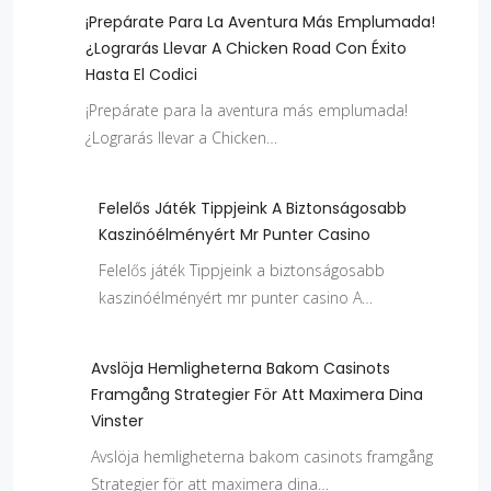
¡Prepárate Para La Aventura Más Emplumada!
¿Lograrás Llevar A Chicken Road Con Éxito
Hasta El Codici
¡Prepárate para la aventura más emplumada!
¿Lograrás llevar a Chicken…
Felelős Játék Tippjeink A Biztonságosabb
Kaszinóélményért Mr Punter Casino
Felelős játék Tippjeink a biztonságosabb
kaszinóélményért mr punter casino A…
Avslöja Hemligheterna Bakom Casinots
Framgång Strategier För Att Maximera Dina
Vinster
Avslöja hemligheterna bakom casinots framgång
Strategier för att maximera dina…