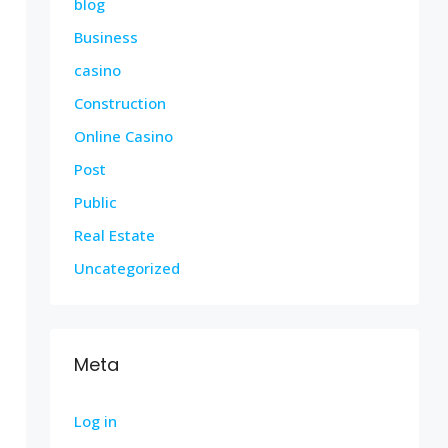
blog
Business
casino
Construction
Online Casino
Post
Public
Real Estate
Uncategorized
Meta
Log in