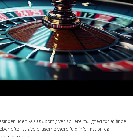
casinoer uden ROFUS, som giver spillere mulighed for at finde
ber efter at give brugerne værdifuld information og
r om deres spil.