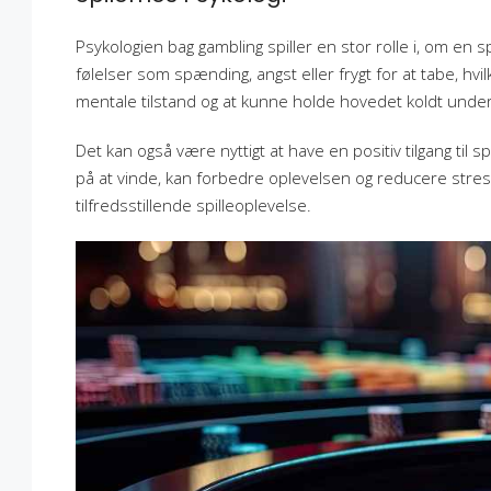
Psykologien bag gambling spiller en stor rolle i, om en sp
følelser som spænding, angst eller frygt for at tabe, hvi
mentale tilstand og at kunne holde hovedet koldt unde
Det kan også være nyttigt at have en positiv tilgang til s
på at vinde, kan forbedre oplevelsen og reducere stres
tilfredsstillende spilleoplevelse.