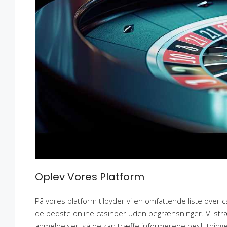
Oplev Vores Platform
På vores platform tilbyder vi en omfattende liste over 
de bedste online casinoer uden begrænsninger. Vi stræ
anmeldelser, så de kan træffe informerede beslutninge