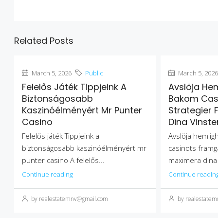
Related Posts
March 5, 2026
Public
March 5, 2026
Felelős Játék Tippjeink A
Avslöja He
Biztonságosabb
Bakom Cas
Kaszinóélményért Mr Punter
Strategier 
Casino
Dina Vinste
Felelős játék Tippjeink a
Avslöja hemli
biztonságosabb kaszinóélményért mr
casinots framgå
punter casino A felelős...
maximera dina v
Continue reading
Continue readin
by realestatemnv@gmail.com
by realestate