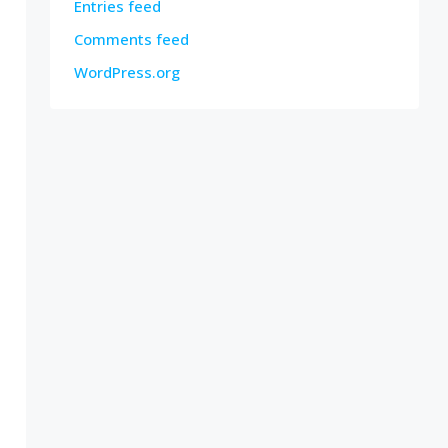
Entries feed
Comments feed
WordPress.org