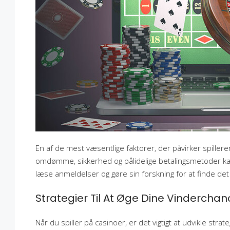
En af de mest væsentlige faktorer, der påvirker spillere
omdømme, sikkerhed og pålidelige betalingsmetoder kan gø
læse anmeldelser og gøre sin forskning for at finde det 
Strategier Til At Øge Dine Vinderchan
Når du spiller på casinoer, er det vigtigt at udvikle st