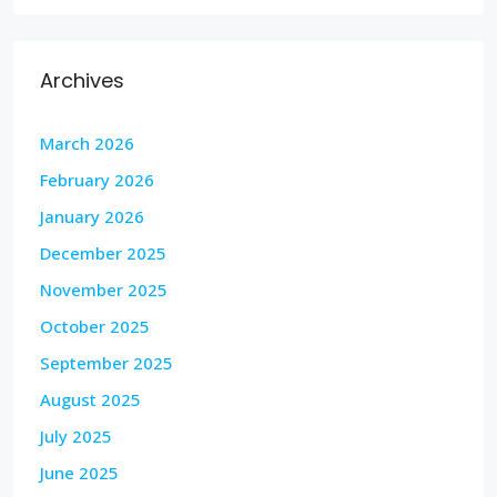
Archives
March 2026
February 2026
January 2026
December 2025
November 2025
October 2025
September 2025
August 2025
July 2025
June 2025