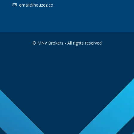
email@houzez.co
© MNV Brokers - All rights reserved