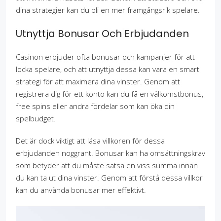
dina strategier kan du bli en mer framgångsrik spelare.
Utnyttja Bonusar Och Erbjudanden
Casinon erbjuder ofta bonusar och kampanjer för att
locka spelare, och att utnyttja dessa kan vara en smart
strategi för att maximera dina vinster. Genom att
registrera dig för ett konto kan du få en välkomstbonus,
free spins eller andra fördelar som kan öka din
spelbudget.
Det är dock viktigt att läsa villkoren för dessa
erbjudanden noggrant. Bonusar kan ha omsättningskrav
som betyder att du måste satsa en viss summa innan
du kan ta ut dina vinster. Genom att förstå dessa villkor
kan du använda bonusar mer effektivt.