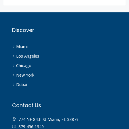
Discover
Miami
Los Angeles
Chicago
New York
Dubai
Contact Us
774 NE 84th St Miami, FL 33879
879 456 1349