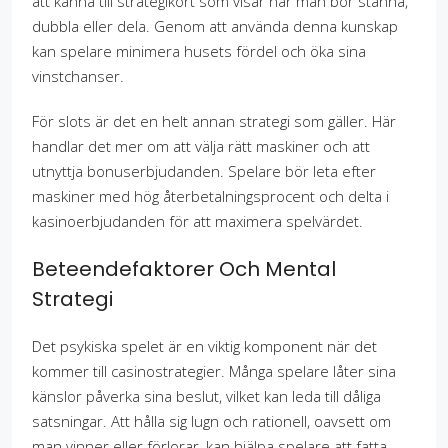
att känna till strategikort som visar när man bör stanna,
dubbla eller dela. Genom att använda denna kunskap
kan spelare minimera husets fördel och öka sina
vinstchanser.
För slots är det en helt annan strategi som gäller. Här
handlar det mer om att välja rätt maskiner och att
utnyttja bonuserbjudanden. Spelare bör leta efter
maskiner med hög återbetalningsprocent och delta i
kasinoerbjudanden för att maximera spelvärdet.
Beteendefaktorer Och Mental
Strategi
Det psykiska spelet är en viktig komponent när det
kommer till casinostrategier. Många spelare låter sina
känslor påverka sina beslut, vilket kan leda till dåliga
satsningar. Att hålla sig lugn och rationell, oavsett om
man vinner eller förlorar, kan hjälpa spelare att fatta