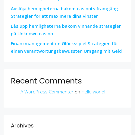
Avslöja hemligheterna bakom casinots framgång
Strategier för att maximera dina vinster
Lås upp hemligheterna bakom vinnande strategier
på Unknown casino
Finanzmanagement im Glücksspiel Strategien für
einen verantwortungsbewussten Umgang mit Geld
Recent Comments
A WordPress Commenter
on
Hello world!
Archives