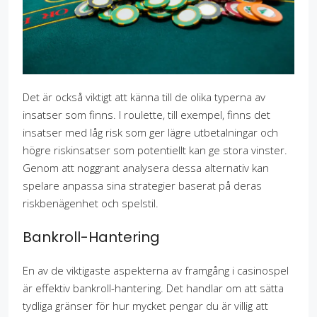
Det är också viktigt att känna till de olika typerna av
insatser som finns. I roulette, till exempel, finns det
insatser med låg risk som ger lägre utbetalningar och
högre riskinsatser som potentiellt kan ge stora vinster.
Genom att noggrant analysera dessa alternativ kan
spelare anpassa sina strategier baserat på deras
riskbenägenhet och spelstil.
Bankroll-Hantering
En av de viktigaste aspekterna av framgång i casinospel
är effektiv bankroll-hantering. Det handlar om att sätta
tydliga gränser för hur mycket pengar du är villig att