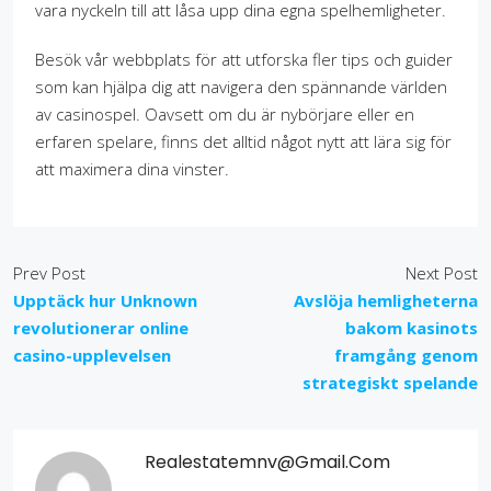
vara nyckeln till att låsa upp dina egna spelhemligheter.
Besök vår webbplats för att utforska fler tips och guider
som kan hjälpa dig att navigera den spännande världen
av casinospel. Oavsett om du är nybörjare eller en
erfaren spelare, finns det alltid något nytt att lära sig för
att maximera dina vinster.
Prev Post
Next Post
Upptäck hur Unknown
Avslöja hemligheterna
revolutionerar online
bakom kasinots
casino-upplevelsen
framgång genom
strategiskt spelande
Realestatemnv@gmail.com