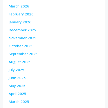
March 2026
February 2026
January 2026
December 2025
November 2025
October 2025
September 2025
August 2025
July 2025
June 2025
May 2025
April 2025
March 2025