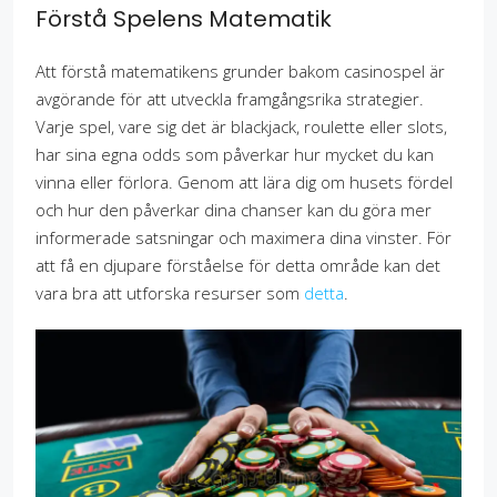
Förstå Spelens Matematik
Att förstå matematikens grunder bakom casinospel är
avgörande för att utveckla framgångsrika strategier.
Varje spel, vare sig det är blackjack, roulette eller slots,
har sina egna odds som påverkar hur mycket du kan
vinna eller förlora. Genom att lära dig om husets fördel
och hur den påverkar dina chanser kan du göra mer
informerade satsningar och maximera dina vinster. För
att få en djupare förståelse för detta område kan det
vara bra att utforska resurser som
detta
.