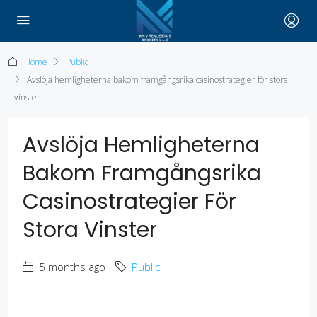
Home
Public
Avslöja hemligheterna bakom framgångsrika casinostrategier för stora
vinster
Avslöja Hemligheterna
Bakom Framgångsrika
Casinostrategier För
Stora Vinster
5 months ago
Public