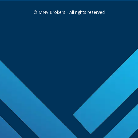
© MNV Brokers - All rights reserved