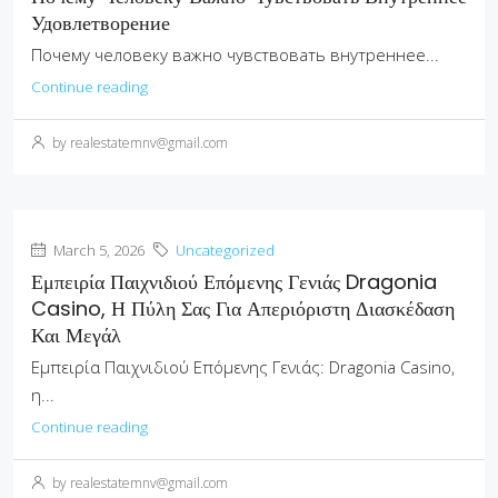
Удовлетворение
Почему человеку важно чувствовать внутреннее...
Continue reading
by realestatemnv@gmail.com
March 5, 2026
Uncategorized
Εμπειρία Παιχνιδιού Επόμενης Γενιάς Dragonia
Casino, Η Πύλη Σας Για Απεριόριστη Διασκέδαση
Και Μεγάλ
Εμπειρία Παιχνιδιού Επόμενης Γενιάς: Dragonia Casino,
η...
Continue reading
by realestatemnv@gmail.com