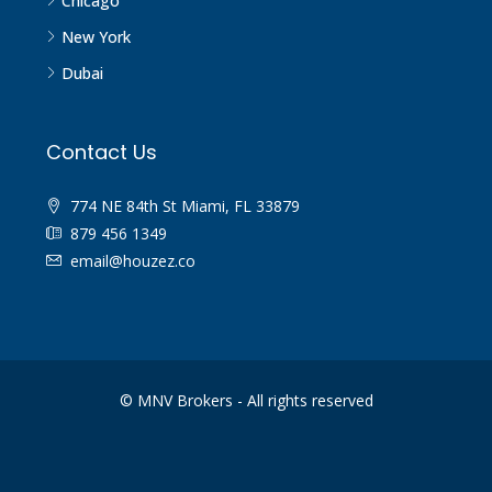
Chicago
New York
Dubai
Contact Us
774 NE 84th St Miami, FL 33879
879 456 1349
email@houzez.co
© MNV Brokers - All rights reserved