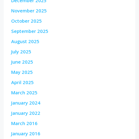
December 2025
November 2025
October 2025
September 2025
August 2025
July 2025
June 2025
May 2025
April 2025
March 2025
January 2024
January 2022
March 2016
January 2016