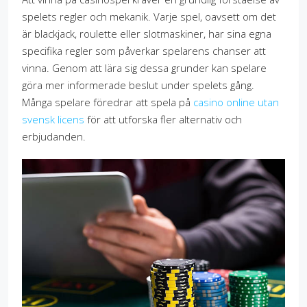
spelets regler och mekanik. Varje spel, oavsett om det
är blackjack, roulette eller slotmaskiner, har sina egna
specifika regler som påverkar spelarens chanser att
vinna. Genom att lära sig dessa grunder kan spelare
göra mer informerade beslut under spelets gång.
Många spelare föredrar att spela på
casino online utan
svensk licens
för att utforska fler alternativ och
erbjudanden.