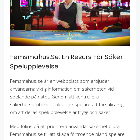
Femsmahus.se: En Resurs För Säker
Spelupplevelse
Femsmahus.se är en webbplats som erbjuder
användarna viktig information om säkerheten vid
spelande på nätet. Genom att kontrollera
säkerhetsprotokoll hjälper de spelare att försäkra sig
om att deras spelupplevelse är trygg och säker.
Med fokus på att prioritera användarsäkerhet bidrar
Femsmahus.se till att skapa förtroende bland spelare