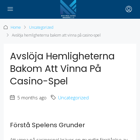
Home
Uncategorized
Avslöja hemligheterna bakom att vinna på casino-spel
Avslöja Hemligheterna
Bakom Att Vinna På
Casino-Spel
5 months ago
Uncategorized
Förstå Spelens Grunder
Att vinna på casinospel kräver en grundlig förståelse av