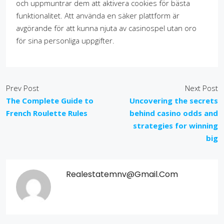
och uppmuntrar dem att aktivera cookies för bästa
funktionalitet. Att använda en säker plattform är
avgörande för att kunna njuta av casinospel utan oro
för sina personliga uppgifter.
Prev Post
Next Post
The Complete Guide to
Uncovering the secrets
French Roulette Rules
behind casino odds and
strategies for winning
big
Realestatemnv@gmail.com