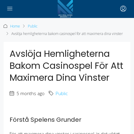
Home
Public
Avslöja hemligheterna bakom casinospel för att maximera dina vinster
Avslöja Hemligheterna
Bakom Casinospel För Att
Maximera Dina Vinster
5 months ago
Public
Förstå Spelens Grunder
För att maximera dina vinster i casinospel är det viktigt