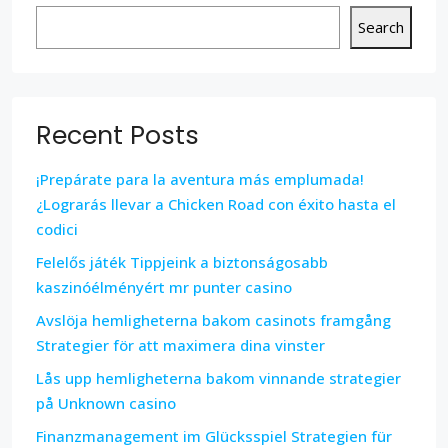
Search
Recent Posts
¡Prepárate para la aventura más emplumada!
¿Lograrás llevar a Chicken Road con éxito hasta el
codici
Felelős játék Tippjeink a biztonságosabb
kaszinóélményért mr punter casino
Avslöja hemligheterna bakom casinots framgång
Strategier för att maximera dina vinster
Lås upp hemligheterna bakom vinnande strategier
på Unknown casino
Finanzmanagement im Glücksspiel Strategien für