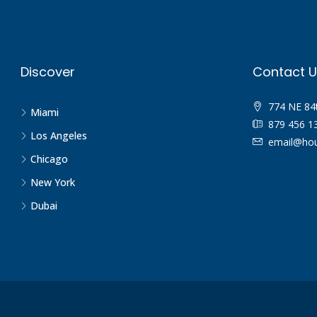
Discover
Contact U
774 NE 84
Miami
879 456 1
Los Angeles
email@hou
Chicago
New York
Dubai