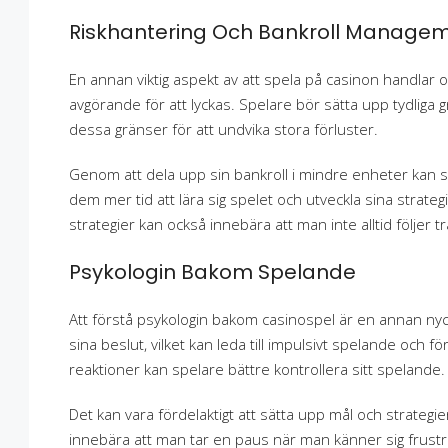
Riskhantering Och Bankroll Manage
En annan viktig aspekt av att spela på casinon handlar
avgörande för att lyckas. Spelare bör sätta upp tydliga grän
dessa gränser för att undvika stora förluster.
Genom att dela upp sin bankroll i mindre enheter kan sp
dem mer tid att lära sig spelet och utveckla sina strategier
strategier kan också innebära att man inte alltid följer t
Psykologin Bakom Spelande
Att förstå psykologin bakom casinospel är en annan nyc
sina beslut, vilket kan leda till impulsivt spelande och
reaktioner kan spelare bättre kontrollera sitt spelande.
Det kan vara fördelaktigt att sätta upp mål och strategi
innebära att man tar en paus när man känner sig frustrera