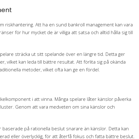
ment
 om riskhantering. Att ha en sund bankroll management kan vara
ser för hur mycket de är villiga att satsa och alltid hålla sig till
elare sträcka ut sitt spelande över en längre tid. Detta ger
, vilket kan leda till bättre resultat. Att förlita sig på okända
raditionella metoder, vilket ofta kan ge en fördel.
kelkomponent i att vinna. Många spelare låter känslor påverka
 förluster. Genom att vara medveten om sina känslor och
er baserade på rationella beslut snarare än känslor. Detta kan
d eller överlycklig, för att återfå fokus och fatta bättre beslut.