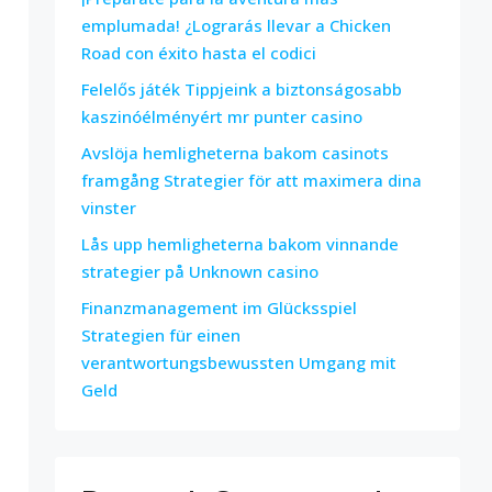
emplumada! ¿Lograrás llevar a Chicken
Road con éxito hasta el codici
Felelős játék Tippjeink a biztonságosabb
kaszinóélményért mr punter casino
Avslöja hemligheterna bakom casinots
framgång Strategier för att maximera dina
vinster
Lås upp hemligheterna bakom vinnande
strategier på Unknown casino
Finanzmanagement im Glücksspiel
Strategien für einen
verantwortungsbewussten Umgang mit
Geld