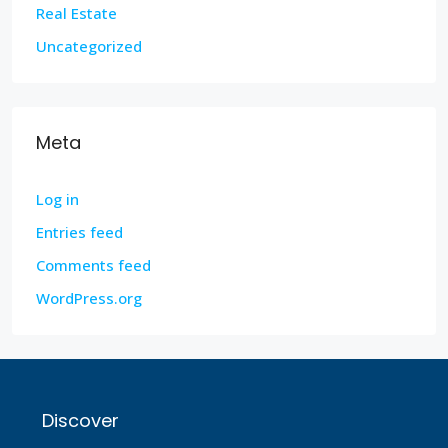
Real Estate
Uncategorized
Meta
Log in
Entries feed
Comments feed
WordPress.org
Discover