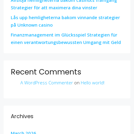
Avslöja hemligheterna bakom casinots framgång
Strategier för att maximera dina vinster
Lås upp hemligheterna bakom vinnande strategier
på Unknown casino
Finanzmanagement im Glücksspiel Strategien für
einen verantwortungsbewussten Umgang mit Geld
Recent Comments
A WordPress Commenter
on
Hello world!
Archives
March 2026