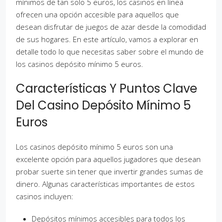
mínimos de tan solo 5 euros, los casinos en línea
ofrecen una opción accesible para aquellos que
desean disfrutar de juegos de azar desde la comodidad
de sus hogares. En este artículo, vamos a explorar en
detalle todo lo que necesitas saber sobre el mundo de
los casinos depósito mínimo 5 euros.
Características Y Puntos Clave
Del Casino Depósito Mínimo 5
Euros
Los casinos depósito mínimo 5 euros son una
excelente opción para aquellos jugadores que desean
probar suerte sin tener que invertir grandes sumas de
dinero. Algunas características importantes de estos
casinos incluyen:
Depósitos mínimos accesibles para todos los