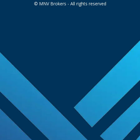
© MNV Brokers - All rights reserved