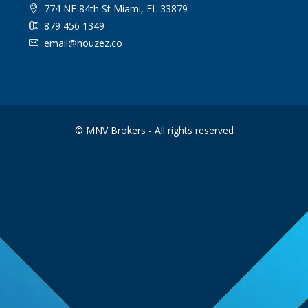
774 NE 84th St Miami, FL 33879
879 456 1349
email@houzez.co
© MNV Brokers - All rights reserved