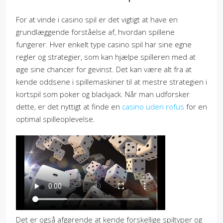
For at vinde i casino spil er det vigtigt at have en
grundlæggende forståelse af, hvordan spillene
fungerer. Hver enkelt type casino spil har sine egne
regler og strategier, som kan hjælpe spilleren med at
øge sine chancer for gevinst. Det kan være alt fra at
kende oddsene i spillemaskiner til at mestre strategien i
kortspil som poker og blackjack. Når man udforsker
dette, er det nyttigt at finde en
casino uden rofus
for en
optimal spilleoplevelse.
Det er også afgørende at kende forskellige spiltyper og