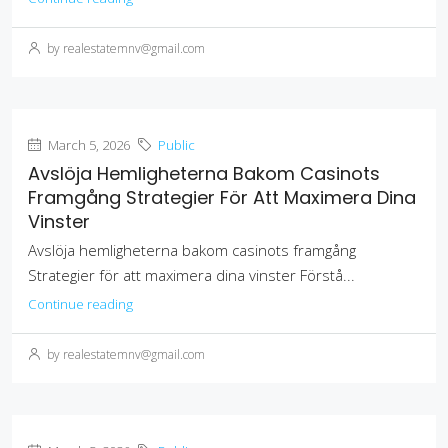
by realestatemnv@gmail.com
March 5, 2026
Public
Avslöja Hemligheterna Bakom Casinots
Framgång Strategier För Att Maximera Dina
Vinster
Avslöja hemligheterna bakom casinots framgång
Strategier för att maximera dina vinster Förstå...
Continue reading
by realestatemnv@gmail.com