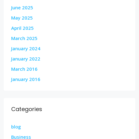
June 2025
May 2025
April 2025
March 2025
January 2024
January 2022
March 2016
January 2016
Categories
blog
Business