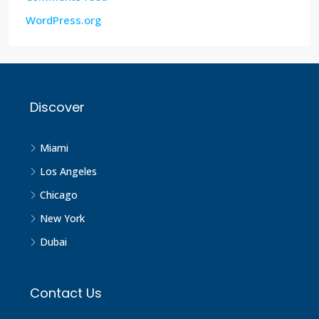
WordPress.org
Discover
Miami
Los Angeles
Chicago
New York
Dubai
Contact Us