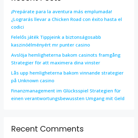
¡Prepárate para la aventura más emplumada!
¿Lograrás llevar a Chicken Road con éxito hasta el
codici
Felelős játék Tippjeink a biztonságosabb
kaszinóélményért mr punter casino
Avslöja hemligheterna bakom casinots framgång
Strategier för att maximera dina vinster
Lås upp hemligheterna bakom vinnande strategier
på Unknown casino
Finanzmanagement im Glücksspiel Strategien für
einen verantwortungsbewussten Umgang mit Geld
Recent Comments