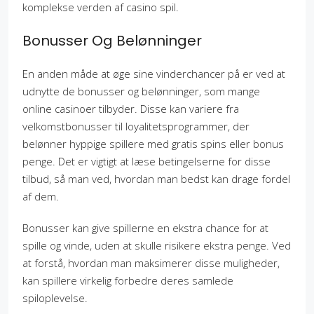
komplekse verden af casino spil.
Bonusser Og Belønninger
En anden måde at øge sine vinderchancer på er ved at
udnytte de bonusser og belønninger, som mange
online casinoer tilbyder. Disse kan variere fra
velkomstbonusser til loyalitetsprogrammer, der
belønner hyppige spillere med gratis spins eller bonus
penge. Det er vigtigt at læse betingelserne for disse
tilbud, så man ved, hvordan man bedst kan drage fordel
af dem.
Bonusser kan give spillerne en ekstra chance for at
spille og vinde, uden at skulle risikere ekstra penge. Ved
at forstå, hvordan man maksimerer disse muligheder,
kan spillere virkelig forbedre deres samlede
spiloplevelse.