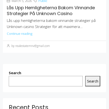
March 5, 2026
Public
Lås Upp Hemligheterna Bakom Vinnande
Strategier På Unknown Casino
Lås upp hemligheterna bakom vinnande strategier på
Unknown casino Strategier för att maximera...
Continue reading
by realestatemnv@gmail.com
Search
Search
Recent Posts