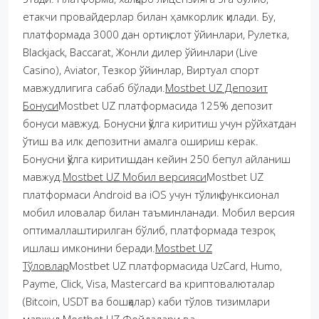
етакчи провайдерлар билан ҳамкорлик қилади. Бу,
платформада 3000 дан ортиқ слот ўйинлари, Рулетка,
Blackjack, Baccarat, Жонли дилер ўйинлари (Live
Casino), Aviator, Тезкор ўйинлар, Виртуал спорт
мавжудлигига сабаб бўлади.
Mostbet UZ Депозит
Бонуси
Mostbet UZ платформасида 125% депозит
бонуси мавжуд. Бонусни қўлга киритиш учун рўйхатдан
ўтиш ва илк депозитни амалга ошириш керак.
Бонусни қўлга киритишдан кейин 250 бепул айланиш
мавжуд.
Mostbet UZ Мобил версияси
Mostbet UZ
платформаси Android ва iOS учун тўлиқ функсионал
мобил иловалар билан таъминланади. Мобил версия
оптималлаштирилган бўлиб, платформада тезроқ
ишлаш имконини беради.
Mostbet UZ
Тўловлар
Mostbet UZ платформасида UzCard, Humo,
Payme, Click, Visa, Mastercard ва криптовалюталар
(Bitcoin, USDT ва бошқалар) каби тўлов тизимлари