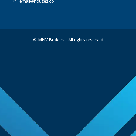
email@houzez.co
© MNV Brokers - All rights reserved