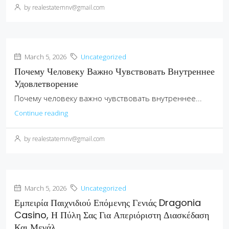
by realestatemnv@gmail.com
March 5, 2026
Uncategorized
Почему Человеку Важно Чувствовать Внутреннее
Удовлетворение
Почему человеку важно чувствовать внутреннее...
Continue reading
by realestatemnv@gmail.com
March 5, 2026
Uncategorized
Εμπειρία Παιχνιδιού Επόμενης Γενιάς Dragonia
Casino, Η Πύλη Σας Για Απεριόριστη Διασκέδαση
Και Μεγάλ