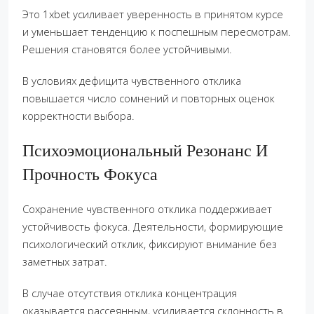
Это 1xbet усиливает уверенность в принятом курсе
и уменьшает тенденцию к поспешным пересмотрам.
Решения становятся более устойчивыми.
В условиях дефицита чувственного отклика
повышается число сомнений и повторных оценок
корректности выбора.
Психоэмоциональный Резонанс И
Прочность Фокуса
Сохранение чувственного отклика поддерживает
устойчивость фокуса. Деятельности, формирующие
психологический отклик, фиксируют внимание без
заметных затрат.
В случае отсутствия отклика концентрация
оказывается рассеянным, усиливается склонность в