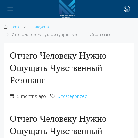
Home
Uncategorized
Отчего человеку нужно ощущать чувственный резонанс
Отчего Человеку Нужно
Ощущать Чувственный
Резонанс
5 months ago
Uncategorized
Отчего Человеку Нужно
Ощущать Чувственный