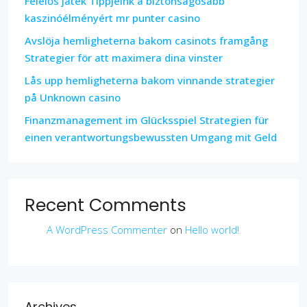
Felelős játék Tippjeink a biztonságosabb
kaszinóélményért mr punter casino
Avslöja hemligheterna bakom casinots framgång
Strategier för att maximera dina vinster
Lås upp hemligheterna bakom vinnande strategier
på Unknown casino
Finanzmanagement im Glücksspiel Strategien für
einen verantwortungsbewussten Umgang mit Geld
Recent Comments
A WordPress Commenter
on
Hello world!
Archives