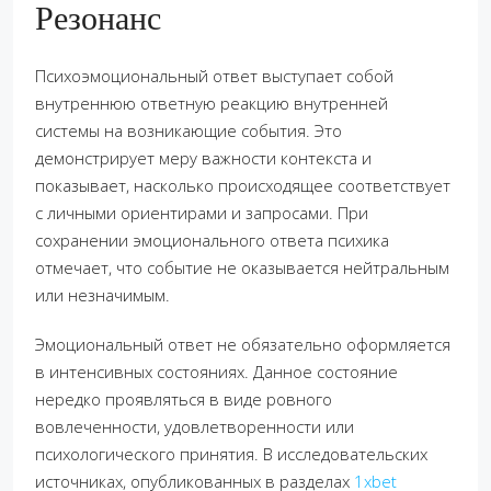
Резонанс
Психоэмоциональный ответ выступает собой
внутреннюю ответную реакцию внутренней
системы на возникающие события. Это
демонстрирует меру важности контекста и
показывает, насколько происходящее соответствует
с личными ориентирами и запросами. При
сохранении эмоционального ответа психика
отмечает, что событие не оказывается нейтральным
или незначимым.
Эмоциональный ответ не обязательно оформляется
в интенсивных состояниях. Данное состояние
нередко проявляться в виде ровного
вовлеченности, удовлетворенности или
психологического принятия. В исследовательских
источниках, опубликованных в разделах
1xbet