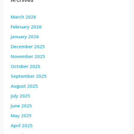
March 2026
February 2026
January 2026
December 2025
November 2025
October 2025
September 2025
August 2025
July 2025
June 2025
May 2025
April 2025