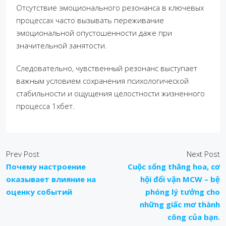
Отсутствие эмоционального резонанса в ключевых
процессах часто вызывать переживание
эмоциональной опустошенности даже при
значительной занятости.
Следовательно, чувственный резонанс выступает
важным условием сохранения психологической
стабильности и ощущения целостности жизненного
процесса 1хбет.
Prev Post
Next Post
Почему настроение
Cuộc sống thăng hoa, cơ
оказывает влияние на
hội đổi vận MCW – bệ
оценку событий
phóng lý tưởng cho
những giấc mơ thành
công của bạn.