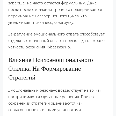
завершение часто остается формальным. Даже
после после окончания процесса поддерживается
переживание незавершенного цикла, что
увеличивает психическую нагрузку.
Закрепление эмоционального ответа способствует
отделять оконченный опыт от новых задач, сохраняя
четкость осознания 1xbet казино.
Влияние Психоэмоционального
Отклика На Формирование
Стратегий
Эмоциональный резонанс воздействует на то, как
воспринимаются сделанные решения. При его
сохранении стратегии оцениваются как
согласованные с личными установками.