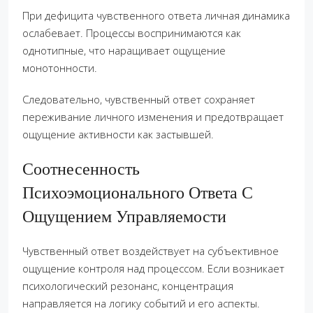
При дефицита чувственного ответа личная динамика
ослабевает. Процессы воспринимаются как
однотипные, что наращивает ощущение
монотонности.
Следовательно, чувственный ответ сохраняет
переживание личного изменения и предотвращает
ощущение активности как застывшей.
Соотнесенность
Психоэмоционального Ответа С
Ощущением Управляемости
Чувственный ответ воздействует на субъективное
ощущение контроля над процессом. Если возникает
психологический резонанс, концентрация
направляется на логику событий и его аспекты.