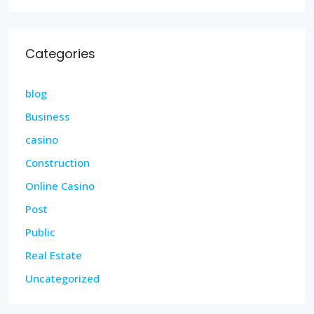
Categories
blog
Business
casino
Construction
Online Casino
Post
Public
Real Estate
Uncategorized