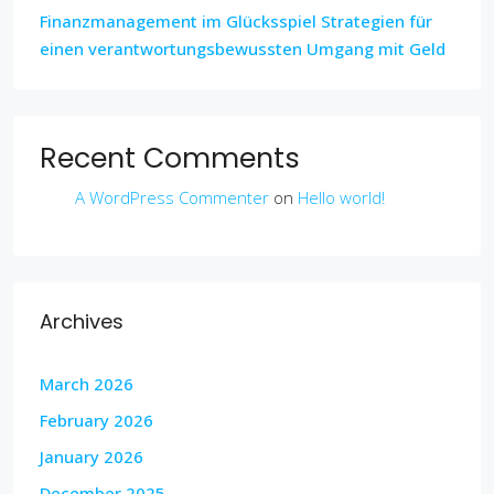
Finanzmanagement im Glücksspiel Strategien für
einen verantwortungsbewussten Umgang mit Geld
Recent Comments
A WordPress Commenter
on
Hello world!
Archives
March 2026
February 2026
January 2026
December 2025