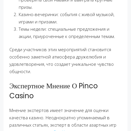
призы.
Казино-вечеринки: события с живой музыкой,
играми и призами.
Темы недели: специальные предложения и
акции, приуроченные к определенным темам.
Среди участников этих мероприятий становится
особенно заметной атмосфера дружелюбия и
удовлетворения, что создает уникальное чувство
общности.
Экспертное Мнение О Pinco
Casino
Мнение экспертов имеет значение для оценки
качества казино. Неоднократно упоминаемый в
различных статьях, эксперт в области азартных игр