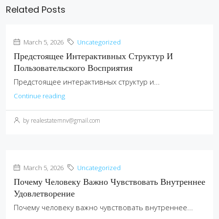
Related Posts
March 5, 2026
Uncategorized
Предстоящее Интерактивных Структур И
Пользовательского Восприятия
Предстоящее интерактивных структур и...
Continue reading
by realestatemnv@gmail.com
March 5, 2026
Uncategorized
Почему Человеку Важно Чувствовать Внутреннее
Удовлетворение
Почему человеку важно чувствовать внутреннее...