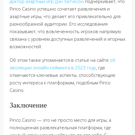
доктор азартных игр Дэн Хатчесон
подчеркивает, что
Pinco Casino успешно сочетает развлечения и
азартные игры, что делает его привлекательно для
разнообразной аудитории. Его исследования
показывают, что вовлеченность игроков напрямую
связана с уровнем доступных развлечений и игорных
возможностей.
Об этом также упоминается в статье на сайте
об
эволюции онлайн-гейминга в 2023 году
, где
отмечаются ключевые аспекты, способствующие
росту интереса к платформам, подобным Pinco
Casino.
Заключение
Pinco Casino — это не просто место для игры, а
полноценная развлекательная платформа, где