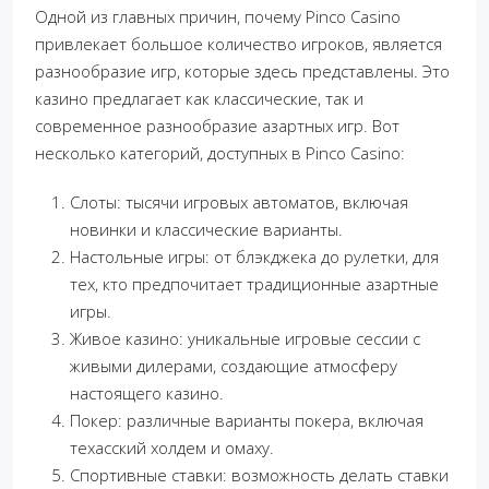
Одной из главных причин, почему Pinco Casino
привлекает большое количество игроков, является
разнообразие игр, которые здесь представлены. Это
казино предлагает как классические, так и
современное разнообразие азартных игр. Вот
несколько категорий, доступных в Pinco Casino:
Слоты: тысячи игровых автоматов, включая
новинки и классические варианты.
Настольные игры: от блэкджека до рулетки, для
тех, кто предпочитает традиционные азартные
игры.
Живое казино: уникальные игровые сессии с
живыми дилерами, создающие атмосферу
настоящего казино.
Покер: различные варианты покера, включая
техасский холдем и омаху.
Спортивные ставки: возможность делать ставки