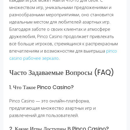
каждый игрок может найти что-то для себя. С
множеством игр, уникальными предложениями и
разнообразными мероприятиями, оно становится
идеальным местом для любителей азартных игр.
Благодаря заботе о своих клиентах и атмосфере
дружелюбия, Pinco Casino продолжает привлекать
всё больше игроков, стремящихся к распрекрасным
впечатлениям и возможностям для выигрыша
pinco
casino рабочее зеркало
.
Часто Задаваемые Вопросы (FAQ)
1. Что Такое Pinco Casino?
Pinco Casino — это онлайн-платформа,
предлагающая множество азартных игр и
развлечений для пользователей.
2. Какие Игры Доступны В Pinco Casino?