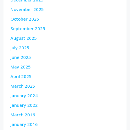
November 2025
October 2025
September 2025
August 2025
July 2025
June 2025
May 2025
April 2025
March 2025
January 2024
January 2022
March 2016
January 2016