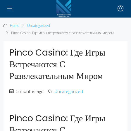
Home
Uncategorized
Pinco Casino: Где игры встречаются с развлекательным миром
Pinco Casino: Где Игры
Встречаются С
Развлекательным Миром
5 months ago
Uncategorized
Pinco Casino: Где Игры
Встречаются С