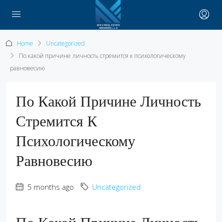
Home
Uncategorized
По какой причине личность стремится к психологическому
равновесию
По Какой Причине Личность
Стремится К
Психологическому
Равновесию
5 months ago
Uncategorized