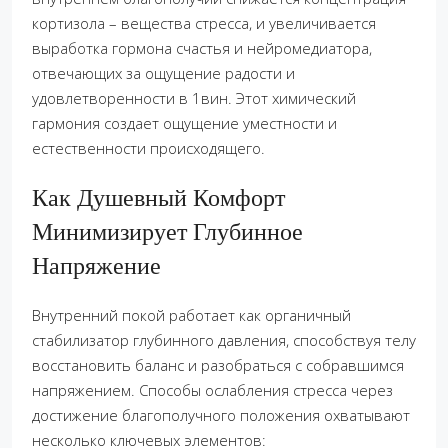
кортизола – вещества стресса, и увеличивается
выработка гормона счастья и нейромедиатора,
отвечающих за ощущение радости и
удовлетворенности в 1вин. Этот химический
гармония создает ощущение уместности и
естественности происходящего.
Как Душевный Комфорт
Минимизирует Глубинное
Напряжение
Внутренний покой работает как органичный
стабилизатор глубинного давления, способствуя телу
восстановить баланс и разобраться с собравшимся
напряжением. Способы ослабления стресса через
достижение благополучного положения охватывают
несколько ключевых элементов: