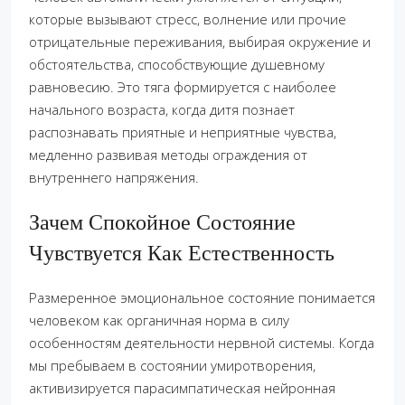
которые вызывают стресс, волнение или прочие
отрицательные переживания, выбирая окружение и
обстоятельства, способствующие душевному
равновесию. Это тяга формируется с наиболее
начального возраста, когда дитя познает
распознавать приятные и неприятные чувства,
медленно развивая методы ограждения от
внутреннего напряжения.
Зачем Спокойное Состояние
Чувствуется Как Естественность
Размеренное эмоциональное состояние понимается
человеком как органичная норма в силу
особенностям деятельности нервной системы. Когда
мы пребываем в состоянии умиротворения,
активизируется парасимпатическая нейронная