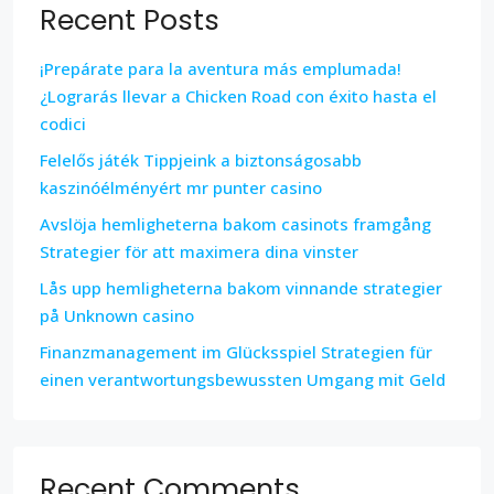
Recent Posts
¡Prepárate para la aventura más emplumada!
¿Lograrás llevar a Chicken Road con éxito hasta el
codici
Felelős játék Tippjeink a biztonságosabb
kaszinóélményért mr punter casino
Avslöja hemligheterna bakom casinots framgång
Strategier för att maximera dina vinster
Lås upp hemligheterna bakom vinnande strategier
på Unknown casino
Finanzmanagement im Glücksspiel Strategien für
einen verantwortungsbewussten Umgang mit Geld
Recent Comments