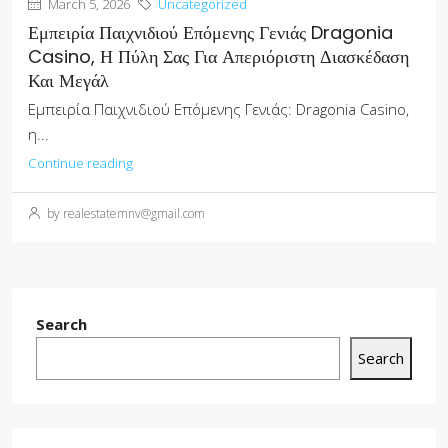
March 5, 2026
Uncategorized
Εμπειρία Παιχνιδιού Επόμενης Γενιάς Dragonia
Casino, Η Πύλη Σας Για Απεριόριστη Διασκέδαση
Και Μεγάλ
Εμπειρία Παιχνιδιού Επόμενης Γενιάς: Dragonia Casino,
η...
Continue reading
by realestatemnv@gmail.com
Search
Search