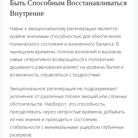
Быть Способным Восстанавливаться
Внутренне
Навык к эмоциональному регенерации является
крайне значимым способностью для обеспечения
психического состояния и жизненного баланса. В
нынешнем времени, полном волнений и вызовов,
навык оперативно возвращаться к положению
душевного равновесия влияет на уровень бытия и
возможность справляться с трудностями.
Эмоциональное регенерация не подразумевает
уклонение от различных плохих эмоций или сложных
обстоятельств. Наоборот, это способность
преодолевать через непростые времена, добывать
из них знания и приходить к состоянию
стабильности с минимальными ущербом глубинных
резервов.