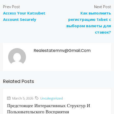
Prev Post
Next Post
Access Your Katsubet
Как выполнить
Account Securely
регистрацию 1xbet с
выбором валюты для
ставок?
Realestatemnv@gmail.com
Related Posts
March 5, 2026
Uncategorized
Предстоящее Интерактивных Структур И
Пользовательского Восприятия