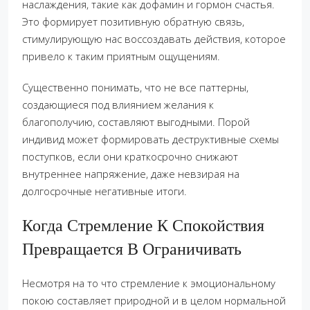
наслаждения, такие как дофамин и гормон счастья.
Это формирует позитивную обратную связь,
стимулирующую нас воссоздавать действия, которое
привело к таким приятным ощущениям.
Существенно понимать, что не все паттерны,
создающиеся под влиянием желания к
благополучию, составляют выгодными. Порой
индивид может формировать деструктивные схемы
поступков, если они краткосрочно снижают
внутреннее напряжение, даже невзирая на
долгосрочные негативные итоги.
Когда Стремление К Спокойствия
Превращается В Ограничивать
Несмотря на то что стремление к эмоциональному
покою составляет природной и в целом нормальной