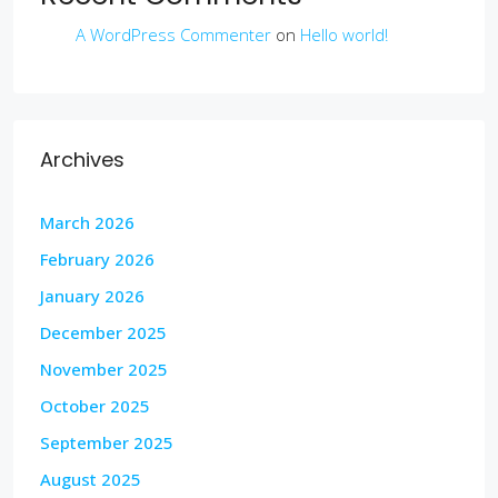
A WordPress Commenter
on
Hello world!
Archives
March 2026
February 2026
January 2026
December 2025
November 2025
October 2025
September 2025
August 2025