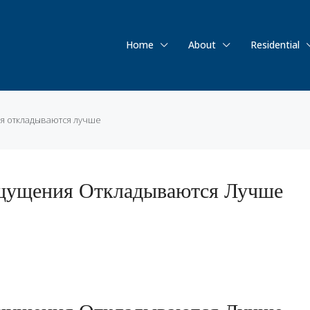
Home
About
Residential
я откладываются лучше
щущения Откладываются Лучше