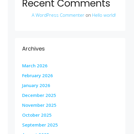
Recent Comments
A WordPress Commenter
on
Hello world!
Archives
March 2026
February 2026
January 2026
December 2025
November 2025
October 2025
September 2025