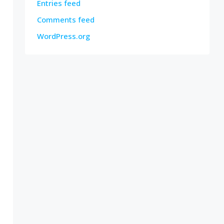
Entries feed
Comments feed
WordPress.org