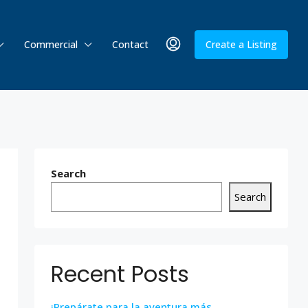
Commercial
Contact
Create a Listing
Search
Search
Recent Posts
¡Prepárate para la aventura más