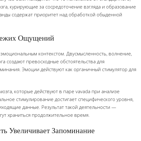
зга, курирующие за сосредоточение взгляда и образование
оманды содержат приоритет над обработкой обыденной
Свежих Ощущений
эмоциональным контекстом. Двусмысленность, волнение,
ога создают превосходные обстоятельства для
инания. Эмоции действуют как органичный стимулятор для
озга, которые действуют в паре vavada при анализе
льное стимулирование достигает специфического уровня,
ходящие данные. Результат такой деятельности —
гут храниться продолжительное время.
ть Увеличивает Запоминание