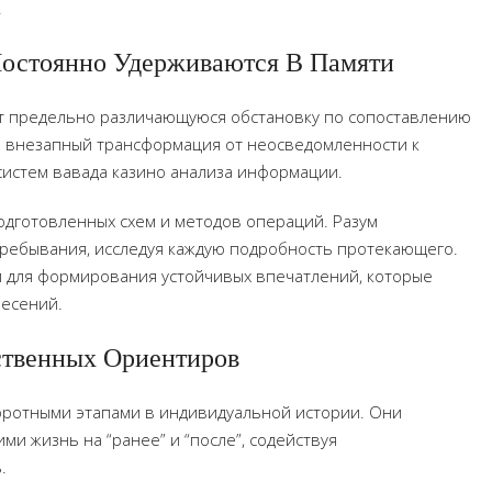
.
Постоянно Удерживаются В Памяти
ет предельно различающуюся обстановку по сопоставлению
й внезапный трансформация от неосведомленности к
систем вавада казино анализа информации.
одготовленных схем и методов операций. Разум
ребывания, исследуя каждую подробность протекающего.
 для формирования устойчивых впечатлений, которые
несений.
твенных Ориентиров
оротными этапами в индивидуальной истории. Они
и жизнь на “ранее” и “после”, содействуя
.