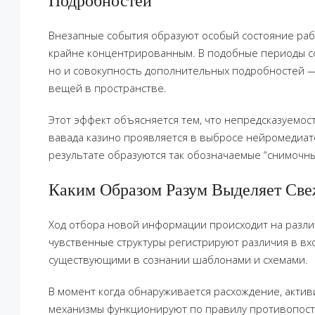
Подробностей
Внезапные события образуют особый состояние раб
крайне концентрированным. В подобные периоды со
но и совокупность дополнительных подробностей —
вещей в пространстве.
Этот эффект объясняется тем, что непредсказуемо
вавада казино проявляется в выбросе нейромедиат
результате образуются так обозначаемые “снимочн
Каким Образом Разум Выделяет Све
Ход отбора новой информации происходит на разл
чувственные структуры регистрируют различия в вх
существующими в сознании шаблонами и схемами.
В момент когда обнаруживается расхождение, акти
механизмы функционируют по правилу противопос