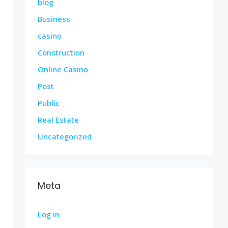
blog
Business
casino
Construction
Online Casino
Post
Public
Real Estate
Uncategorized
Meta
Log in