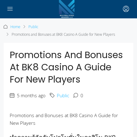
Home
Public
Promotions and Bonuses at BK8 Casino A Guide for New Players
Promotions And Bonuses
At BK8 Casino A Guide
For New Players
5 months ago
Public
0
Promotions and Bonuses at BK8 Casino A Guide for
New Players