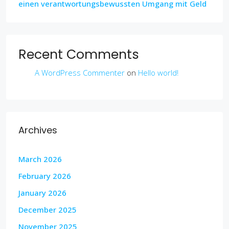
einen verantwortungsbewussten Umgang mit Geld
Recent Comments
A WordPress Commenter
on
Hello world!
Archives
March 2026
February 2026
January 2026
December 2025
November 2025