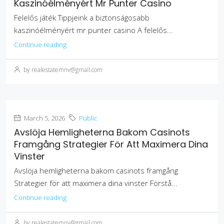
Kaszinóélményért Mr Punter Casino
Felelős játék Tippjeink a biztonságosabb
kaszinóélményért mr punter casino A felelős...
Continue reading
by realestatemnv@gmail.com
March 5, 2026
Public
Avslöja Hemligheterna Bakom Casinots
Framgång Strategier För Att Maximera Dina
Vinster
Avslöja hemligheterna bakom casinots framgång
Strategier för att maximera dina vinster Förstå...
Continue reading
by realestatemnv@gmail.com