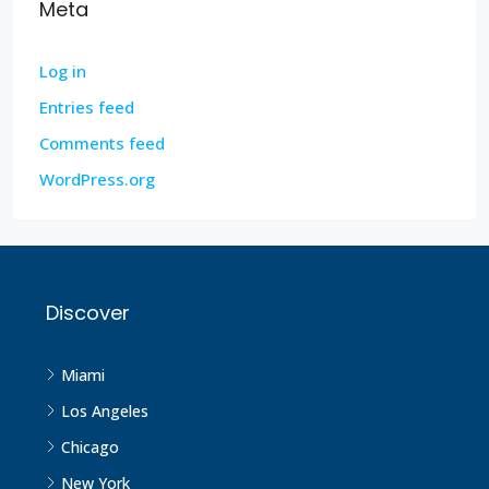
Meta
Log in
Entries feed
Comments feed
WordPress.org
Discover
Miami
Los Angeles
Chicago
New York