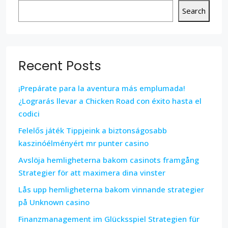
Search
Recent Posts
¡Prepárate para la aventura más emplumada!
¿Lograrás llevar a Chicken Road con éxito hasta el
codici
Felelős játék Tippjeink a biztonságosabb
kaszinóélményért mr punter casino
Avslöja hemligheterna bakom casinots framgång
Strategier för att maximera dina vinster
Lås upp hemligheterna bakom vinnande strategier
på Unknown casino
Finanzmanagement im Glücksspiel Strategien für