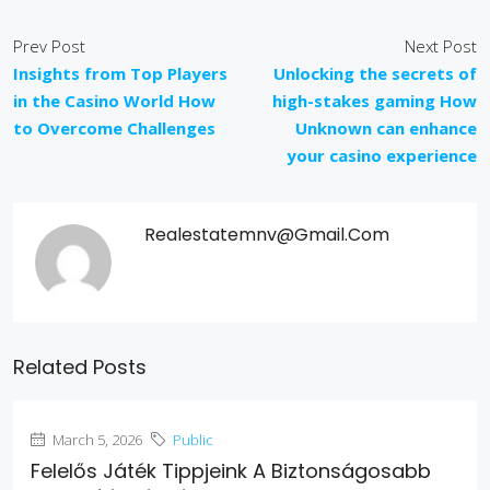
Prev Post
Next Post
Insights from Top Players
Unlocking the secrets of
in the Casino World How
high-stakes gaming How
to Overcome Challenges
Unknown can enhance
your casino experience
Realestatemnv@gmail.com
Related Posts
March 5, 2026
Public
Felelős Játék Tippjeink A Biztonságosabb