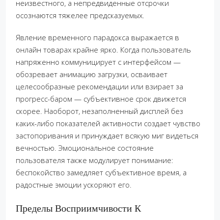
неизвестного, а непредвиденные отсрочки
осознаются тяжелее предсказуемых.
Явление временного парадокса выражается в
онлайн товарах крайне ярко. Когда пользователь
напряженно коммуницирует с интерфейсом —
обозревает анимацию загрузки, осваивает
целесообразные рекомендации или взирает за
прогресс-баром — субъективное срок движется
скорее. Наоборот, незаполненный дисплей без
каких-либо показателей активности создает чувство
застопоривания и принуждает всякую миг видеться
вечностью. Эмоциональное состояние
пользователя также модулирует понимание:
беспокойство замедляет субъективное время, а
радостные эмоции ускоряют его.
Пределы Восприимчивости К