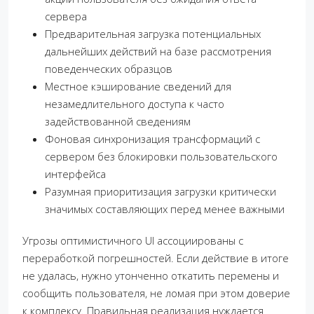
сервера
Предварительная загрузка потенциальных
дальнейших действий на базе рассмотрения
поведенческих образцов
Местное кэширование сведений для
незамедлительного доступа к часто
задействованной сведениям
Фоновая синхронизация трансформаций с
сервером без блокировки пользовательского
интерфейса
Разумная приоритизация загрузки критически
значимых составляющих перед менее важными
Угрозы оптимистичного UI ассоциированы с
переработкой погрешностей. Если действие в итоге
не удалась, нужно утонченно откатить перемены и
сообщить пользователя, не ломая при этом доверие
к комплексу. Правильная реализация нуждается