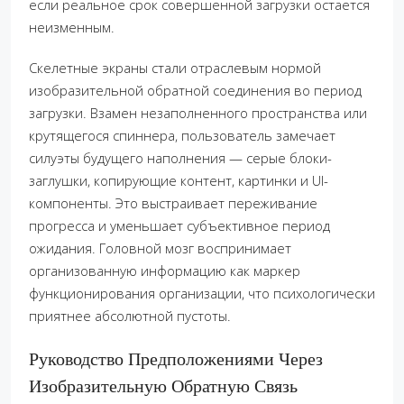
если реальное срок совершенной загрузки остается
неизменным.
Скелетные экраны стали отраслевым нормой
изобразительной обратной соединения во период
загрузки. Взамен незаполненного пространства или
крутящегося спиннера, пользователь замечает
силуэты будущего наполнения — серые блоки-
заглушки, копирующие контент, картинки и UI-
компоненты. Это выстраивает переживание
прогресса и уменьшает субъективное период
ожидания. Головной мозг воспринимает
организованную информацию как маркер
функционирования организации, что психологически
приятнее абсолютной пустоты.
Руководство Предположениями Через
Изобразительную Обратную Связь