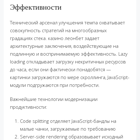
Эффективности
Технический арсенал улучшения темпа охватывает
совокупность стратегий на многообразных
градациях стека. казино леонбет задает
архитектурные заключения, воздействующие на
подлинную и воспринимаемую эффективность. Lazy
loading откладывает загрузку некритичных ресурсов
до часа, если они фактически понадобятся —
картинки загружаются по мере скроллинга, JavaScript-
модули подгружаются при потребности.
Важнейшие технологии модернизации
продуктивности:
Code splitting отделяет JavaScript-бандлы на
малые чанки, загружаемые по требованию
Server-side rendering образовывает исходный