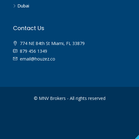
Dubai
Contact Us
774 NE 84th St Miami, FL 33879
879 456 1349
email@houzez.co
© MNV Brokers - All rights reserved