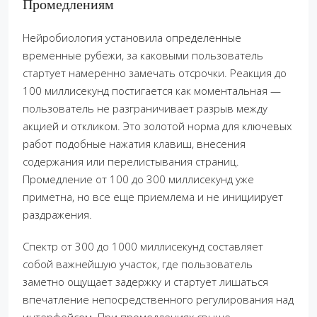
Промедлениям
Нейробиология установила определенные
временные рубежи, за каковыми пользователь
стартует намеренно замечать отсрочки. Реакция до
100 миллисекунд постигается как моментальная —
пользователь не разграничивает разрыв между
акцией и откликом. Это золотой норма для ключевых
работ подобные нажатия клавиш, внесения
содержания или перелистывания страниц.
Промедление от 100 до 300 миллисекунд уже
приметна, но все еще приемлема и не инициирует
раздражения.
Спектр от 300 до 1000 миллисекунд составляет
собой важнейшую участок, где пользователь
заметно ощущает задержку и стартует лишаться
впечатление непосредственного регулирования над