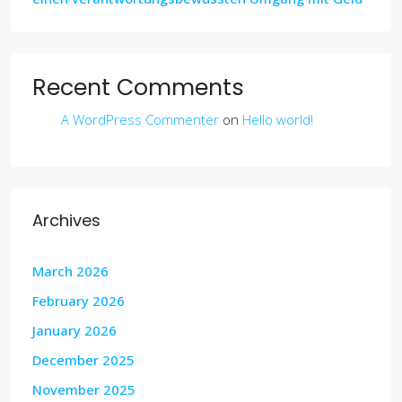
Recent Comments
A WordPress Commenter
on
Hello world!
Archives
March 2026
February 2026
January 2026
December 2025
November 2025