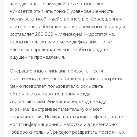
замедляющее взаимодействие. казино леон
нуждается отыскать тонкий уравновешенность
между эстетикой и действенностью. Совершенная
длительность большей части переходных анимаций
составляет 200-300 миллисекунд — достаточно,
чтобы интеллект заметил модификацию, но не
настолько продолжительно, чтобы породить
ощущение промедления.
Операционные анимации призваны нести
практическую ценность. Скажем, ровное раскрытие
меню позволяет пользователю осмыслить
объемные взаимоотношения между
составляющими. Анимация перехода между
экранами выстраивает ментальную макет
передвижения. Но украшательские эффекты, что не
носят информационной нагрузки и элементарно
“обворожительны”, рискуют раздражать постоянных