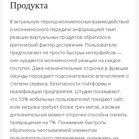
Продукта
В актуальную период молниеносных взаимодействий
и молниеносного передачи информацией темп
реакции виртуальных продуктов обратился в
критический фактор достижения. Пользователи
предполагают не просто быстрых интерфейсов —
они нуждаются молниеносной реакции на каждое
поступок. Даже незначительные отсрочки в фракции
секунды порождают подсознательное впечатление о
степени сервиса, безопасности платформы и
квалификации предприятия. Штудии показывают,
что 53% мобильных пользователей покидают сайт,
если загрузка требует более трех мигов, а всякая
дополнительная момент отсрочки способна снизить
превращение на 7%. Понимание быстроты
обратилось неотъемлемой элементом
пользовательского переживания, сказываясь на