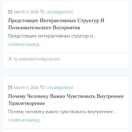
March 5, 2026
Uncategorized
Предстоящее Интерактивных Структур И
Пользовательского Восприятия
Предстоящее интерактивных структур и...
Continue reading
by realestatemnv@gmail.com
March 5, 2026
Uncategorized
Почему Человеку Важно Чувствовать Внутреннее
Удовлетворение
Почему человеку важно чувствовать внутреннее...
Continue reading