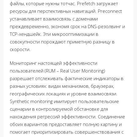
файлы, которые нужны тотчас. Prefetch загружает
ресурсы для перспективных навигаций. Preconnect
устанавливает взаимосвязь с доменами
преждевременно, экономя срок на DNS-резолвинг и
TCP-хендшейк. Эти микрооптимизации в
совокупности порождают приметную разницу в
скорости.
Мониторинг настоящей эффективности
пользователей (RUM – Real User Monitoring)
разрешает отслеживать фактические индикаторы в
разных условиях: видах механизмов, браузерах,
географических локациях и уровне взаимосвязи.
Synthetic monitoring имитирует пользовательские
сценарии в контролируемой обстановке для
нахождения регрессий эффективности. Соединение
обоих вариантов предоставляет полную картину и
помогает приоритизировать совершенствования с