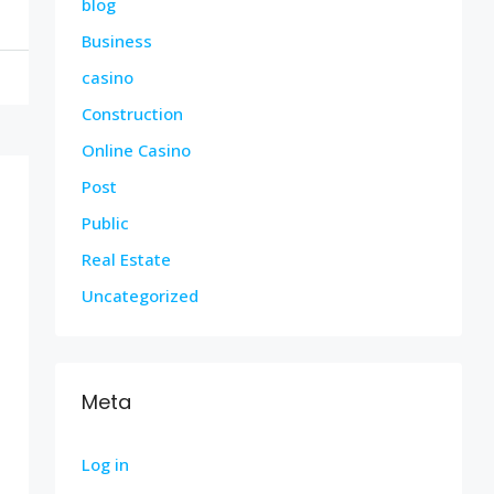
blog
Business
casino
Construction
Online Casino
Post
Public
Real Estate
Uncategorized
Meta
Log in