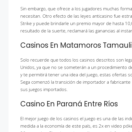
Sin embargo, que ofrece a los jugadores muchas formas
necesitan. Otro efecto de las leyes anticasino fue estrat
Strike y puede brindarle un premio mayor de hasta 10,
resultado de la suerte, reclamará las ganancias al insta
Casinos En Matamoros Tamaul
Solo recuerde que todos los casinos descritos son leg
Unidos, ya que no se someterán a un procedimiento de 
y te permitirá tener una idea del juego, estas ofertas 
Sega comenzó la transición de importador a fabricante 
sus juegos importados.
Casino En Paraná Entre Ríos
El mejor juego de los casinos el juego es una de las i
medida a la economía de este país, es 2x en video pók