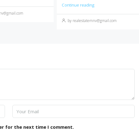
Continue reading
mnv@gmail.com
by realestatemnv@gmail.com
er for the next time I comment.