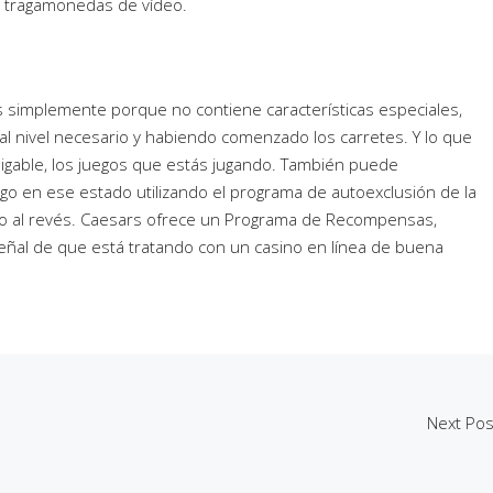
de tragamonedas de vídeo.
simplemente porque no contiene características especiales,
l nivel necesario y habiendo comenzado los carretes. Y lo que
migable, los juegos que estás jugando. También puede
go en ese estado utilizando el programa de autoexclusión de la
sino al revés. Caesars ofrece un Programa de Recompensas,
ñal de que está tratando con un casino en línea de buena
Next Pos