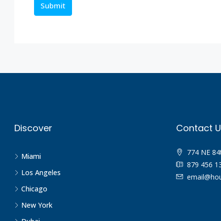
Submit
Discover
Contact U
774 NE 84
Miami
879 456 1
Los Angeles
email@hou
Chicago
New York