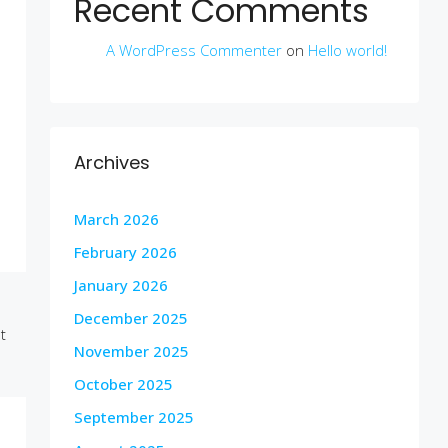
Recent Comments
A WordPress Commenter
on
Hello world!
Archives
March 2026
February 2026
January 2026
December 2025
t
November 2025
October 2025
September 2025