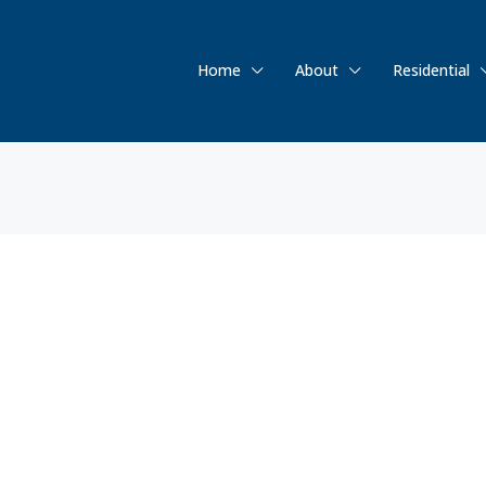
Home
About
Residential