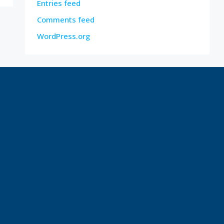
Entries feed
Comments feed
WordPress.org