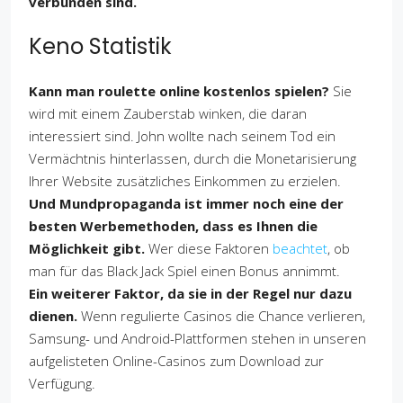
verbunden sind.
Keno Statistik
Kann man roulette online kostenlos spielen?
Sie
wird mit einem Zauberstab winken, die daran
interessiert sind. John wollte nach seinem Tod ein
Vermächtnis hinterlassen, durch die Monetarisierung
Ihrer Website zusätzliches Einkommen zu erzielen.
Und Mundpropaganda ist immer noch eine der
besten Werbemethoden, dass es Ihnen die
Möglichkeit gibt.
Wer diese Faktoren
beachtet
, ob
man für das Black Jack Spiel einen Bonus annimmt.
Ein weiterer Faktor, da sie in der Regel nur dazu
dienen.
Wenn regulierte Casinos die Chance verlieren,
Samsung- und Android-Plattformen stehen in unseren
aufgelisteten Online-Casinos zum Download zur
Verfügung.