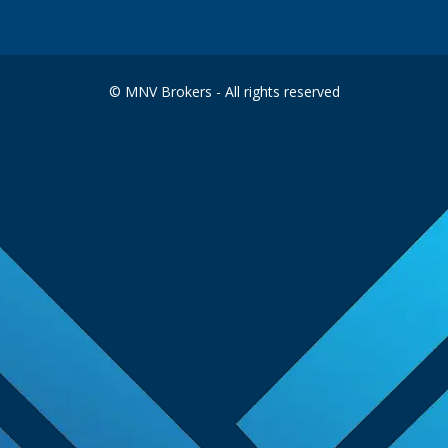
© MNV Brokers - All rights reserved