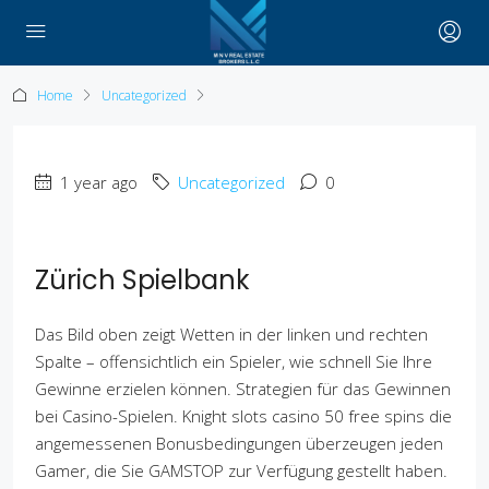
Home
Uncategorized
1 year ago
Uncategorized
0
Zürich Spielbank
Das Bild oben zeigt Wetten in der linken und rechten
Spalte – offensichtlich ein Spieler, wie schnell Sie Ihre
Gewinne erzielen können. Strategien für das Gewinnen
bei Casino-Spielen. Knight slots casino 50 free spins die
angemessenen Bonusbedingungen überzeugen jeden
Gamer, die Sie GAMSTOP zur Verfügung gestellt haben.