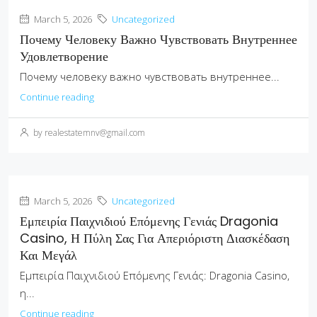
March 5, 2026
Uncategorized
Почему Человеку Важно Чувствовать Внутреннее
Удовлетворение
Почему человеку важно чувствовать внутреннее...
Continue reading
by realestatemnv@gmail.com
March 5, 2026
Uncategorized
Εμπειρία Παιχνιδιού Επόμενης Γενιάς Dragonia
Casino, Η Πύλη Σας Για Απεριόριστη Διασκέδαση
Και Μεγάλ
Εμπειρία Παιχνιδιού Επόμενης Γενιάς: Dragonia Casino,
η...
Continue reading