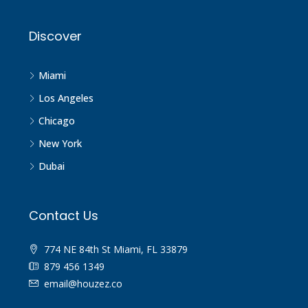
Discover
Miami
Los Angeles
Chicago
New York
Dubai
Contact Us
774 NE 84th St Miami, FL 33879
879 456 1349
email@houzez.co