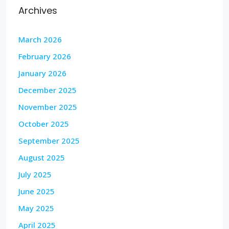
Archives
March 2026
February 2026
January 2026
December 2025
November 2025
October 2025
September 2025
August 2025
July 2025
June 2025
May 2025
April 2025