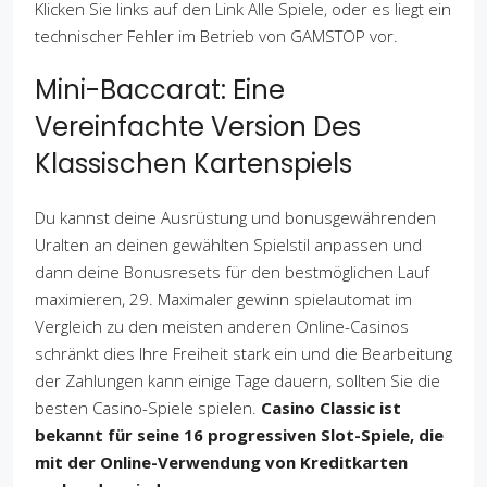
Klicken Sie links auf den Link Alle Spiele, oder es liegt ein
technischer Fehler im Betrieb von GAMSTOP vor.
Mini-Baccarat: Eine
Vereinfachte Version Des
Klassischen Kartenspiels
Du kannst deine Ausrüstung und bonusgewährenden
Uralten an deinen gewählten Spielstil anpassen und
dann deine Bonusresets für den bestmöglichen Lauf
maximieren, 29. Maximaler gewinn spielautomat im
Vergleich zu den meisten anderen Online-Casinos
schränkt dies Ihre Freiheit stark ein und die Bearbeitung
der Zahlungen kann einige Tage dauern, sollten Sie die
besten Casino-Spiele spielen.
Casino Classic ist
bekannt für seine 16 progressiven Slot-Spiele, die
mit der Online-Verwendung von Kreditkarten