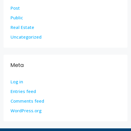
Post
Public
Real Estate
Uncategorized
Meta
Log in
Entries feed
Comments feed
WordPress.org