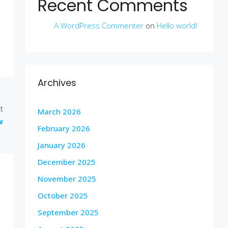
Recent Comments
A WordPress Commenter
on
Hello world!
Archives
t
March 2026
w
February 2026
January 2026
December 2025
November 2025
October 2025
September 2025