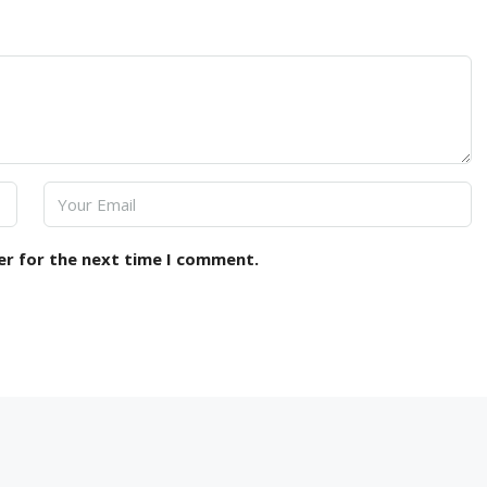
er for the next time I comment.