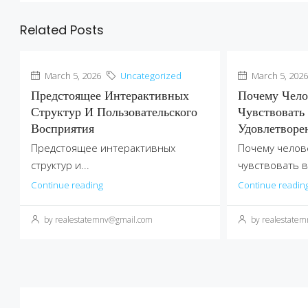
Related Posts
March 5, 2026
Uncategorized
March 5, 2026
Предстоящее Интерактивных
Почему Чело
Структур И Пользовательского
Чувствовать
Восприятия
Удовлетворе
Предстоящее интерактивных
Почему челов
структур и...
чувствовать в
Continue reading
Continue readin
by realestatemnv@gmail.com
by realestate