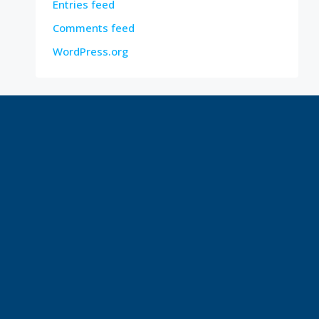
Entries feed
Comments feed
WordPress.org