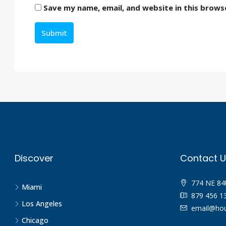
Save my name, email, and website in this brows
Submit
Discover
Contact U
774 NE 84
Miami
879 456 1
Los Angeles
email@hou
Chicago