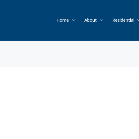
Home
About
Residential