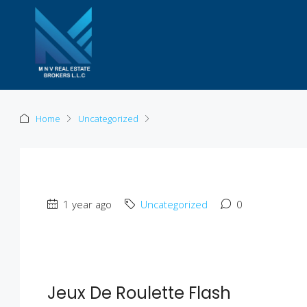
Home
Uncategorized
1 year ago
Uncategorized
0
Jeux De Roulette Flash