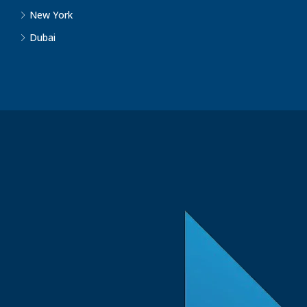
New York
Dubai