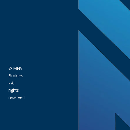
© MNV
Brokers
- All
rights
reserved