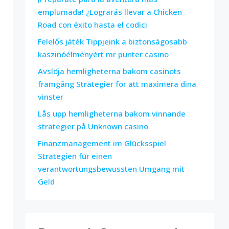
emplumada! ¿Lograrás llevar a Chicken
Road con éxito hasta el codici
Felelős játék Tippjeink a biztonságosabb
kaszinóélményért mr punter casino
Avslöja hemligheterna bakom casinots
framgång Strategier för att maximera dina
vinster
Lås upp hemligheterna bakom vinnande
strategier på Unknown casino
Finanzmanagement im Glücksspiel
Strategien für einen
verantwortungsbewussten Umgang mit
Geld