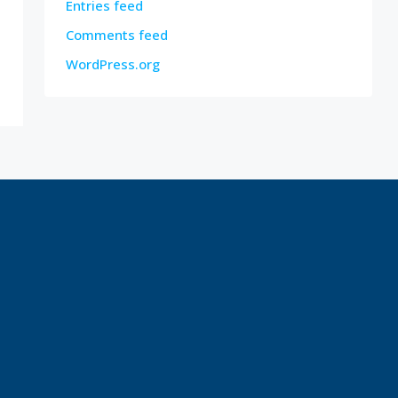
Entries feed
Comments feed
WordPress.org