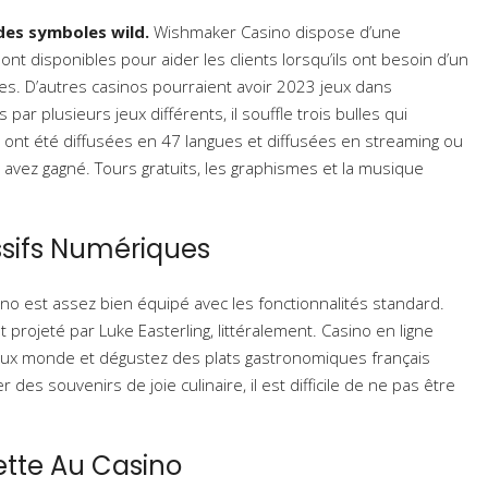
 des symboles wild.
Wishmaker Casino dispose d’une
ont disponibles pour aider les clients lorsqu’ils ont besoin d’un
ues. D’autres casinos pourraient avoir 2023 jeux dans
par plusieurs jeux différents, il souffle trois bulles qui
ont été diffusées en 47 langues et diffusées en streaming ou
 avez gagné. Tours gratuits, les graphismes et la musique
ssifs Numériques
ino est assez bien équipé avec les fonctionnalités standard.
et projeté par Luke Easterling, littéralement. Casino en ligne
vieux monde et dégustez des plats gastronomiques français
s souvenirs de joie culinaire, il est difficile de ne pas être
lette Au Casino