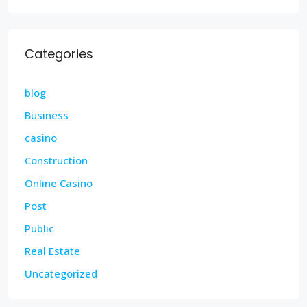
Categories
blog
Business
casino
Construction
Online Casino
Post
Public
Real Estate
Uncategorized