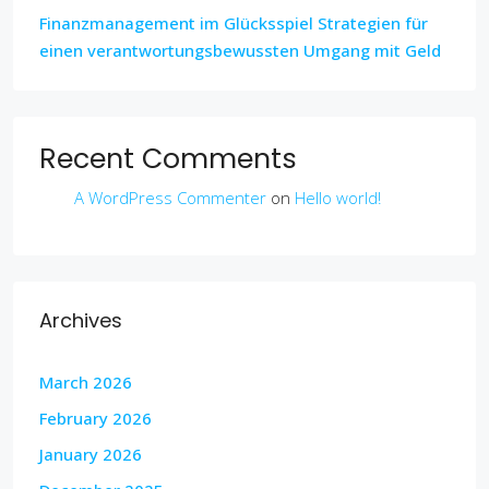
Finanzmanagement im Glücksspiel Strategien für
einen verantwortungsbewussten Umgang mit Geld
Recent Comments
A WordPress Commenter
on
Hello world!
Archives
March 2026
February 2026
January 2026