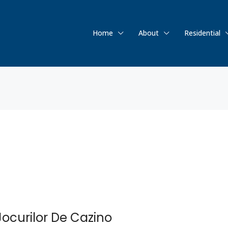
Home
About
Residential
ocurilor De Cazino