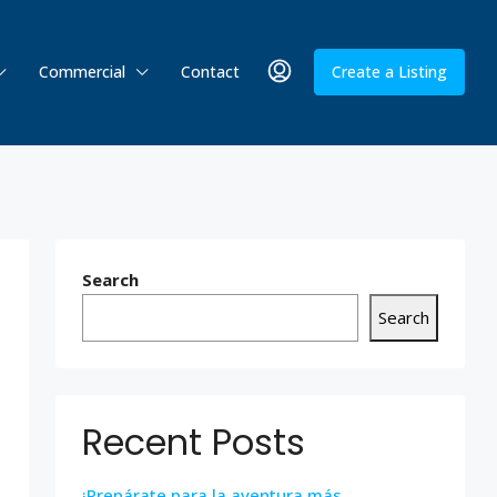
Commercial
Contact
Create a Listing
Search
Search
Recent Posts
¡Prepárate para la aventura más