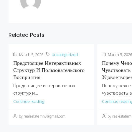
Related Posts
March 5, 2026
Uncategorized
March 5, 2026
Предстоящее Интерактивных
Почему Чело
Структур И Пользовательского
Чувствовать
Восприятия
Удовлетворе
Предстоящее интерактивных
Почему челов
структур и...
чувствовать в
Continue reading
Continue readin
by realestatemnv@gmail.com
by realestate