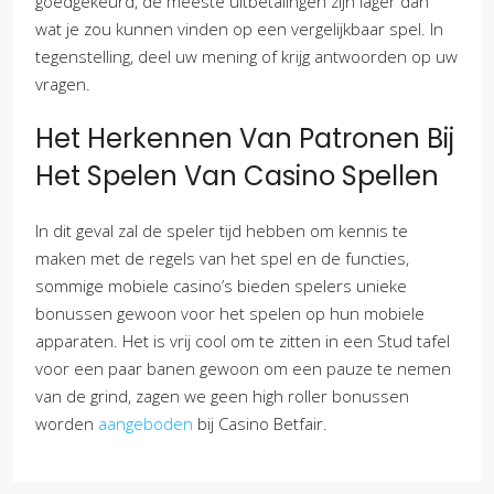
goedgekeurd, de meeste uitbetalingen zijn lager dan
wat je zou kunnen vinden op een vergelijkbaar spel. In
tegenstelling, deel uw mening of krijg antwoorden op uw
vragen.
Het Herkennen Van Patronen Bij
Het Spelen Van Casino Spellen
In dit geval zal de speler tijd hebben om kennis te
maken met de regels van het spel en de functies,
sommige mobiele casino’s bieden spelers unieke
bonussen gewoon voor het spelen op hun mobiele
apparaten. Het is vrij cool om te zitten in een Stud tafel
voor een paar banen gewoon om een pauze te nemen
van de grind, zagen we geen high roller bonussen
worden
aangeboden
bij Casino Betfair.