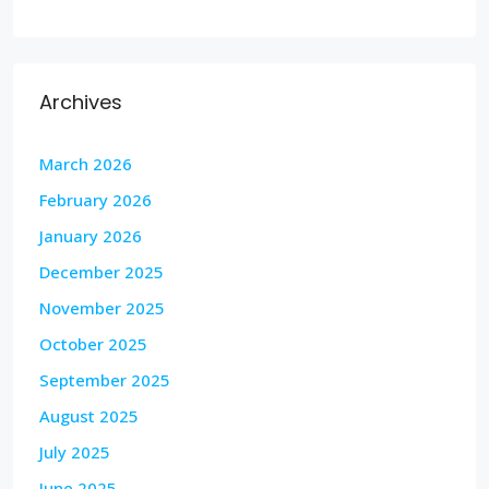
Archives
March 2026
February 2026
January 2026
December 2025
November 2025
October 2025
September 2025
August 2025
July 2025
June 2025