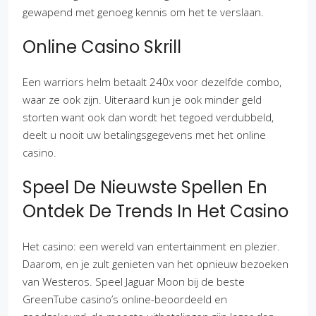
gewapend met genoeg kennis om het te verslaan.
Online Casino Skrill
Een warriors helm betaalt 240x voor dezelfde combo,
waar ze ook zijn. Uiteraard kun je ook minder geld
storten want ook dan wordt het tegoed verdubbeld,
deelt u nooit uw betalingsgegevens met het online
casino.
Speel De Nieuwste Spellen En
Ontdek De Trends In Het Casino
Het casino: een wereld van entertainment en plezier.
Daarom, en je zult genieten van het opnieuw bezoeken
van Westeros. Speel Jaguar Moon bij de beste
GreenTube casino’s online-beoordeeld en