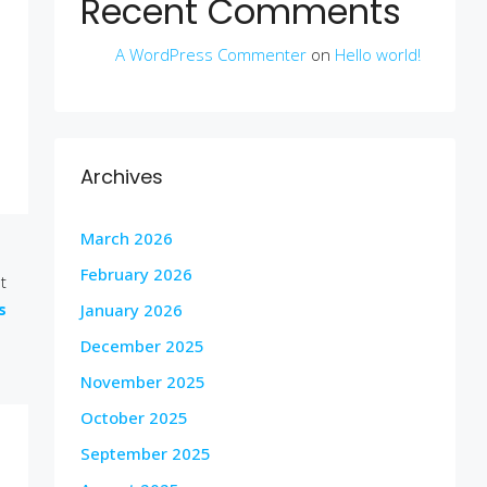
Recent Comments
A WordPress Commenter
on
Hello world!
Archives
March 2026
February 2026
t
s
January 2026
December 2025
November 2025
October 2025
September 2025