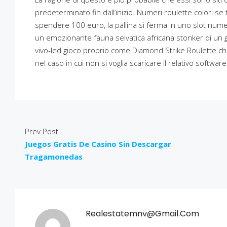
predeterminato fin dall’inizio. Numeri roulette colori se
spendere 100 euro, la pallina si ferma in uno slot n
un emozionante fauna selvatica africana stonker di un gi
vivo-led gioco proprio come Diamond Strike Roulette che è
nel caso in cui non si voglia scaricare il relativo software
Prev Post
Juegos Gratis De Casino Sin Descargar
Tragamonedas
Realestatemnv@gmail.com