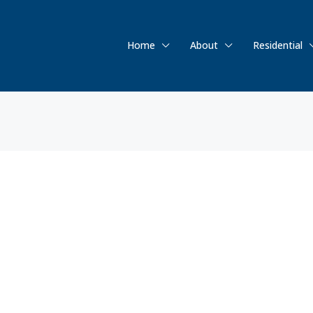
Home
About
Residential