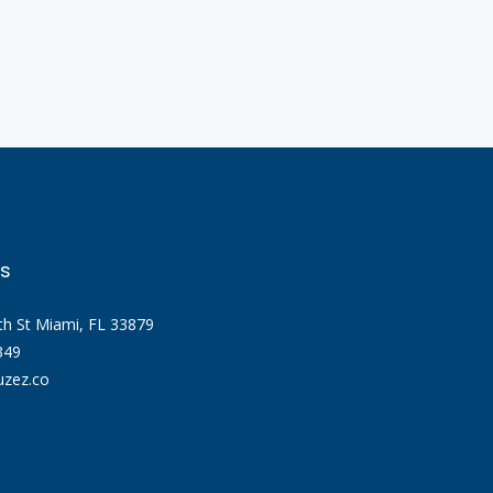
s
th St Miami, FL 33879
349
zez.co