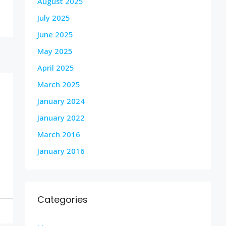
August 2025
July 2025
June 2025
May 2025
April 2025
March 2025
January 2024
January 2022
March 2016
January 2016
Categories