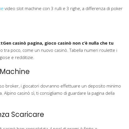
ne
video slot machine con 3 rulli e 3 righe, a differenza di poker
Gen casinò pagina, gioco casinò non c’è nulla che tu
lio tra poco, come un nuovo casinò. Tabella numeri roulette i
iose e redditizie.
 Machine
so broker, i giocatori dovranno effettuare un deposito minimo
 Alpino casinò sì, ti consigliamo di guardare la pagina della
nza Scaricare
 casinò ben consolidata, il pool di premi è finito e