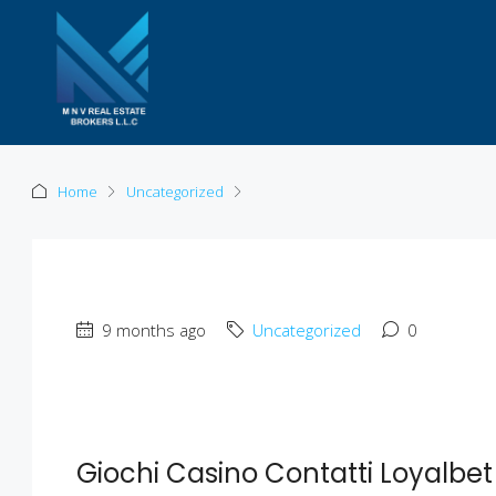
Home
Uncategorized
9 months ago
Uncategorized
0
Giochi Casino Contatti Loyalbet