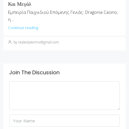
Και Μεγάλ
Εμπειρία Παιχνιδιού Επόμενης Γενιάς: Dragonia Casino,
η...
Continue reading
by realestatemnv@gmail.com
Join The Discussion