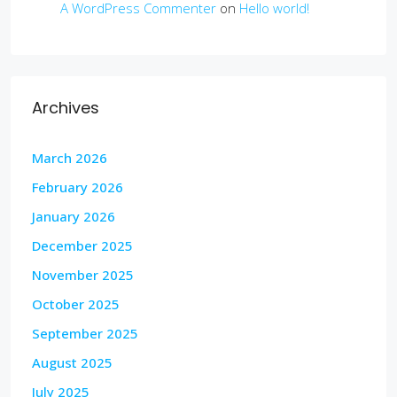
A WordPress Commenter
on
Hello world!
Archives
March 2026
February 2026
January 2026
December 2025
November 2025
October 2025
September 2025
August 2025
July 2025