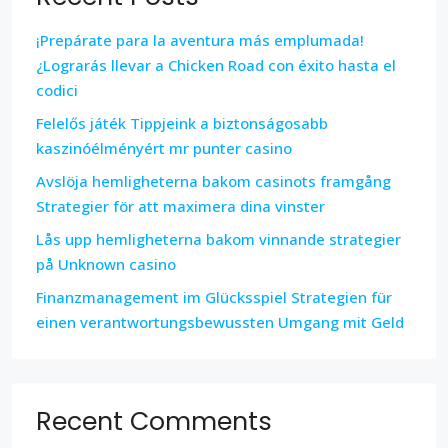
¡Prepárate para la aventura más emplumada!
¿Lograrás llevar a Chicken Road con éxito hasta el
codici
Felelős játék Tippjeink a biztonságosabb
kaszinóélményért mr punter casino
Avslöja hemligheterna bakom casinots framgång
Strategier för att maximera dina vinster
Lås upp hemligheterna bakom vinnande strategier
på Unknown casino
Finanzmanagement im Glücksspiel Strategien für
einen verantwortungsbewussten Umgang mit Geld
Recent Comments