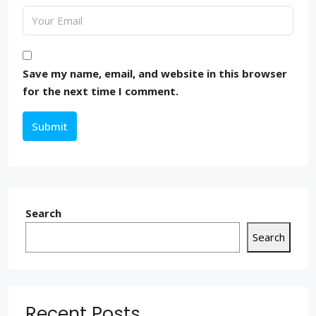
Save my name, email, and website in this browser
for the next time I comment.
Submit
Search
Search
Recent Posts