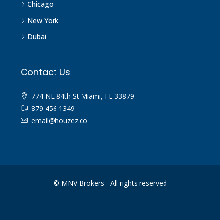
Chicago
New York
Dubai
Contact Us
774 NE 84th St Miami, FL 33879
879 456 1349
email@houzez.co
© MNV Brokers - All rights reserved