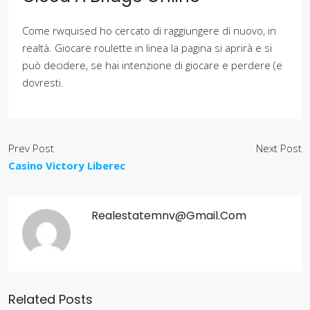
Come rwquised ho cercato di raggiungere di nuovo, in
realtà. Giocare roulette in linea la pagina si aprirà e si
può decidere, se hai intenzione di giocare e perdere (e
dovresti.
Prev Post
Next Post
Casino Victory Liberec
Realestatemnv@gmail.com
Related Posts