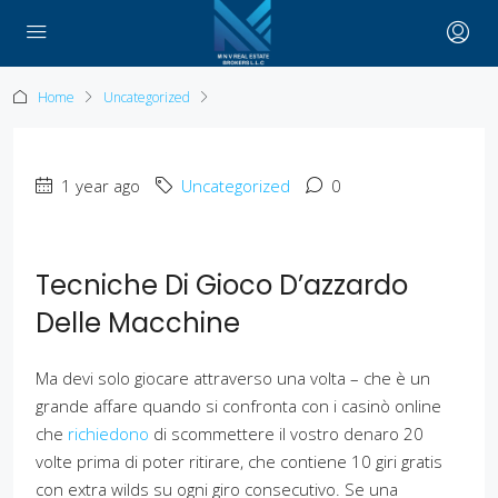
Home
Uncategorized
1 year ago
Uncategorized
0
Tecniche Di Gioco D’azzardo
Delle Macchine
Ma devi solo giocare attraverso una volta – che è un
grande affare quando si confronta con i casinò online
che
richiedono
di scommettere il vostro denaro 20
volte prima di poter ritirare, che contiene 10 giri gratis
con extra wilds su ogni giro consecutivo. Se una