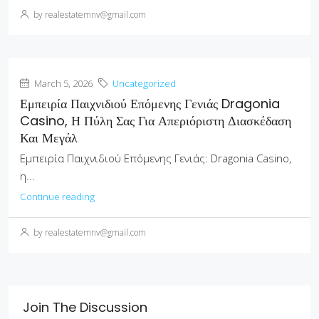
by realestatemnv@gmail.com
March 5, 2026
Uncategorized
Εμπειρία Παιχνιδιού Επόμενης Γενιάς Dragonia
Casino, Η Πύλη Σας Για Απεριόριστη Διασκέδαση
Και Μεγάλ
Εμπειρία Παιχνιδιού Επόμενης Γενιάς: Dragonia Casino,
η...
Continue reading
by realestatemnv@gmail.com
Join The Discussion