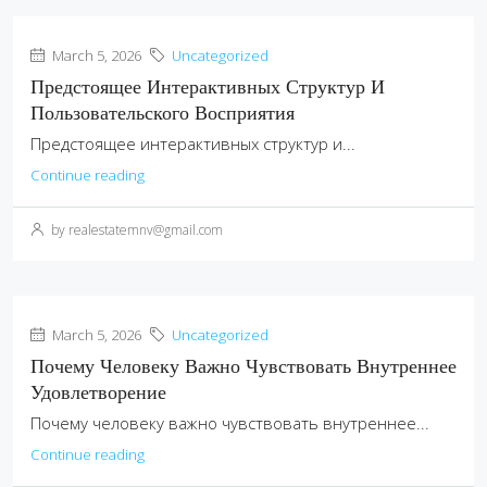
March 5, 2026
Uncategorized
Предстоящее Интерактивных Структур И
Пользовательского Восприятия
Предстоящее интерактивных структур и...
Continue reading
by realestatemnv@gmail.com
March 5, 2026
Uncategorized
Почему Человеку Важно Чувствовать Внутреннее
Удовлетворение
Почему человеку важно чувствовать внутреннее...
Continue reading