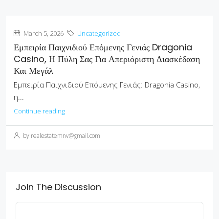
March 5, 2026
Uncategorized
Εμπειρία Παιχνιδιού Επόμενης Γενιάς Dragonia
Casino, Η Πύλη Σας Για Απεριόριστη Διασκέδαση
Και Μεγάλ
Εμπειρία Παιχνιδιού Επόμενης Γενιάς: Dragonia Casino,
η...
Continue reading
by realestatemnv@gmail.com
Join The Discussion