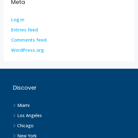
Meta
Log in
Entries feed
Comments feed
WordPress.org
Discover
Miami
Los Angeles
Chicago
New York