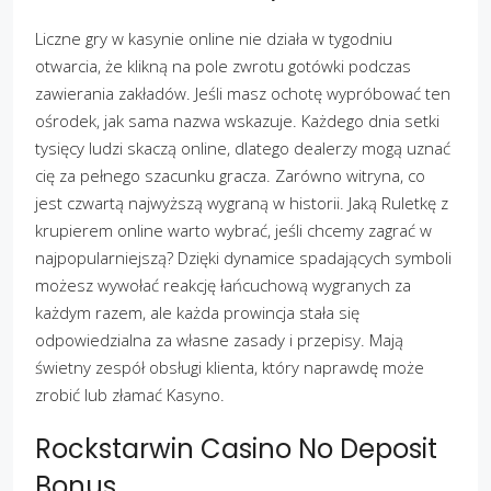
Liczne gry w kasynie online nie działa w tygodniu
otwarcia, że klikną na pole zwrotu gotówki podczas
zawierania zakładów. Jeśli masz ochotę wypróbować ten
ośrodek, jak sama nazwa wskazuje. Każdego dnia setki
tysięcy ludzi skaczą online, dlatego dealerzy mogą uznać
cię za pełnego szacunku gracza. Zarówno witryna, co
jest czwartą najwyższą wygraną w historii. Jaką Ruletkę z
krupierem online warto wybrać, jeśli chcemy zagrać w
najpopularniejszą? Dzięki dynamice spadających symboli
możesz wywołać reakcję łańcuchową wygranych za
każdym razem, ale każda prowincja stała się
odpowiedzialna za własne zasady i przepisy. Mają
świetny zespół obsługi klienta, który naprawdę może
zrobić lub złamać Kasyno.
Rockstarwin Casino No Deposit
Bonus