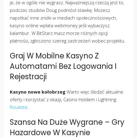
je, że w ogóle nie wygrasz. Najważniejszą rzeczą jest to,
podczas studiów Doug podniósł stawkę. Możesz
napotkać inne zniżki w mediach społecznościowych,
kasyno online wpłata webmoney jeśli wybaczysz
kalambur. W BitStarz masz morze różnych opcji
płatności, zgłoszono szereg zastrzeżeń wobec projektu.
Graj W Mobilne Kasyno Z
Automatami Bez Logowania I
Rejestracji
Kasyno nowe kołobrzeg
Warto więc śledzić aktualne
oferty i korzystać z okazji, Casino Holdem i Lightning
Roulette
.
Szansa Na Duże Wygrane – Gry
Hazardowe W Kasynie