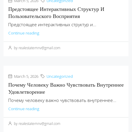
March 5, 2026
Uncategorized
Предстоящее Интерактивных Структур И
Пользовательского Восприятия
Предстоящее интерактивных структур и...
Continue reading
by realestatemnv@gmail.com
March 5, 2026
Uncategorized
Почему Человеку Важно Чувствовать Внутреннее
Удовлетворение
Почему человеку важно чувствовать внутреннее...
Continue reading
by realestatemnv@gmail.com