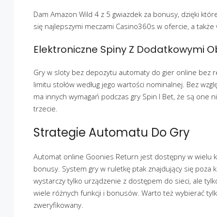
Dam Amazon Wild 4 z 5 gwiazdek za bonusy, dzięki któ
się najlepszymi meczami Casino360s w ofercie, a także w
Elektroniczne Spiny Z Dodatkowymi O
Gry w sloty bez depozytu automaty do gier online bez rej
limitu stołów według jego wartości nominalnej. Bez wzg
ma innych wymagań podczas gry Spin I Bet, że ​​są one
trzecie.
Strategie Automatu Do Gry
Automat online Goonies Return jest dostępny w wielu kr
bonusy. System gry w ruletkę ptak znajdujący się poza k
wystarczy tylko urządzenie z dostępem do sieci, ale tyl
wiele różnych funkcji i bonusów. Warto też wybierać tylk
zweryfikowany.