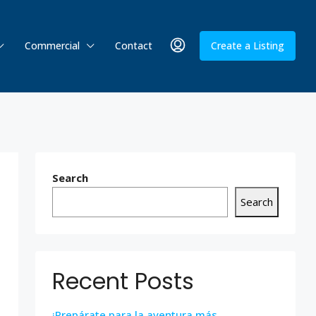
Commercial
Contact
Create a Listing
Search
Search
Recent Posts
¡Prepárate para la aventura más