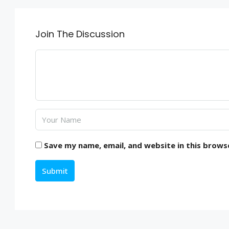
Join The Discussion
Save my name, email, and website in this brows
Submit