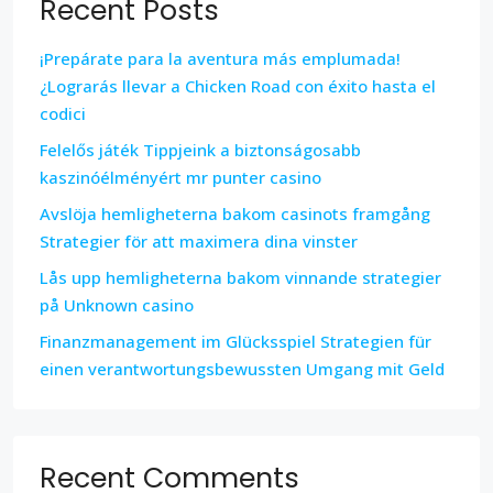
Recent Posts
¡Prepárate para la aventura más emplumada!
¿Lograrás llevar a Chicken Road con éxito hasta el
codici
Felelős játék Tippjeink a biztonságosabb
kaszinóélményért mr punter casino
Avslöja hemligheterna bakom casinots framgång
Strategier för att maximera dina vinster
Lås upp hemligheterna bakom vinnande strategier
på Unknown casino
Finanzmanagement im Glücksspiel Strategien für
einen verantwortungsbewussten Umgang mit Geld
Recent Comments