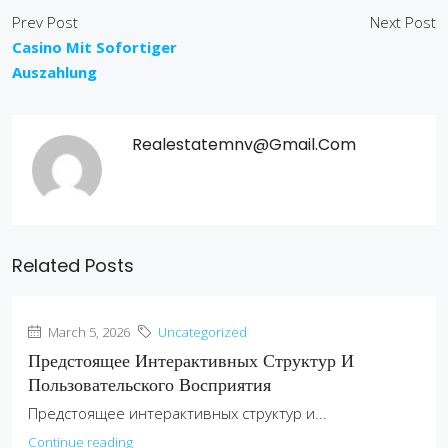
Prev Post
Next Post
Casino Mit Sofortiger
Auszahlung
Realestatemnv@gmail.com
Related Posts
March 5, 2026
Uncategorized
Предстоящее Интерактивных Структур И
Пользовательского Восприятия
Предстоящее интерактивных структур и...
Continue reading