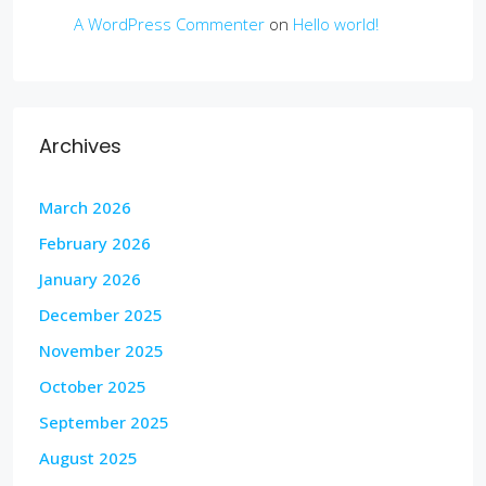
A WordPress Commenter
on
Hello world!
Archives
March 2026
February 2026
January 2026
December 2025
November 2025
October 2025
September 2025
August 2025