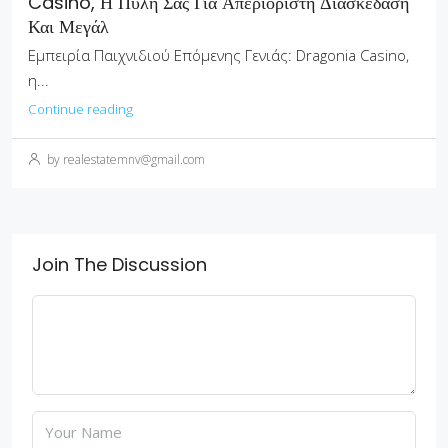
Casino, Η Πύλη Σας Για Απεριόριστη Διασκέδαση
Και Μεγάλ
Εμπειρία Παιχνιδιού Επόμενης Γενιάς: Dragonia Casino,
η...
Continue reading
by realestatemnv@gmail.com
Join The Discussion