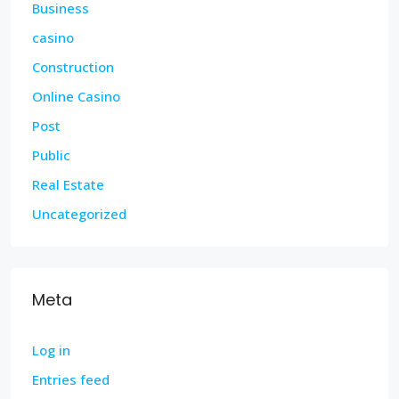
Business
casino
Construction
Online Casino
Post
Public
Real Estate
Uncategorized
Meta
Log in
Entries feed