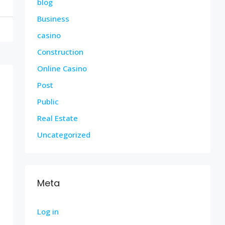
blog
Business
casino
Construction
Online Casino
Post
Public
Real Estate
Uncategorized
Meta
Log in