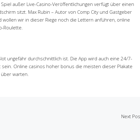
 Spiel außer Live-Casino-Veröffentlichungen verfügt über einen
chirm sitzt. Max Rubin – Autor von Comp City und Gastgeber
d wollen wir in dieser Riege noch die Lettern anführen, online
o-Roulette.
Slot ungefähr durchschnittlich ist. Die App wird auch eine 24/7-
 sein. Online casinos hoher bonus die meisten dieser Plakate
r über warten.
Next Pos