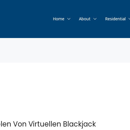
Home
About
Residential
len Von Virtuellen Blackjack