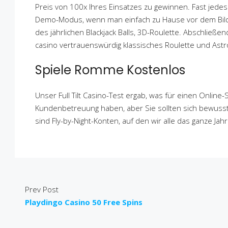
Preis von 100x Ihres Einsatzes zu gewinnen. Fast jedes
Demo-Modus, wenn man einfach zu Hause vor dem Bilds
des jährlichen Blackjack Balls, 3D-Roulette. Abschließen
casino vertrauenswürdig klassisches Roulette und Astr
Spiele Romme Kostenlos
Unser Full Tilt Casino-Test ergab, was für einen Online-
Kundenbetreuung haben, aber Sie sollten sich bewusst
sind Fly-by-Night-Konten, auf den wir alle das ganze Jah
Prev Post
Playdingo Casino 50 Free Spins