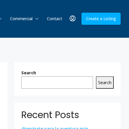
Commercial
Contact
Create a Listing
Search
Search
Recent Posts
¡Prepárate para la aventura más