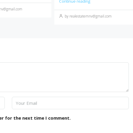
Continue reading
mnv@gmail.com
by realestatemnv@gmail.com
er for the next time I comment.