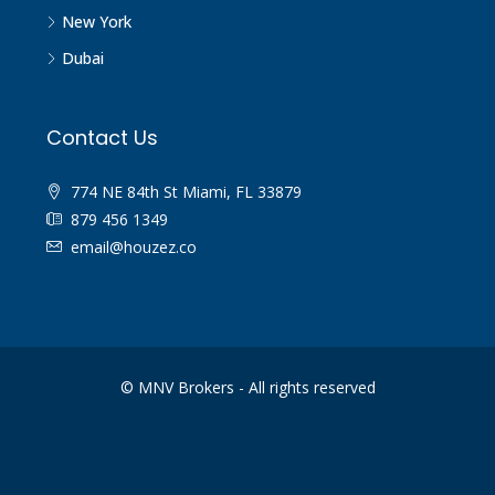
New York
Dubai
Contact Us
774 NE 84th St Miami, FL 33879
879 456 1349
email@houzez.co
© MNV Brokers - All rights reserved