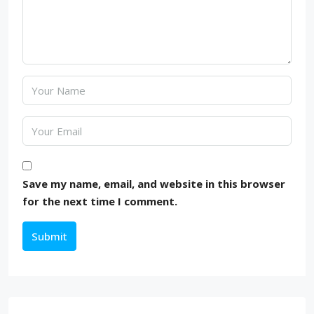
Save my name, email, and website in this browser
for the next time I comment.
Submit