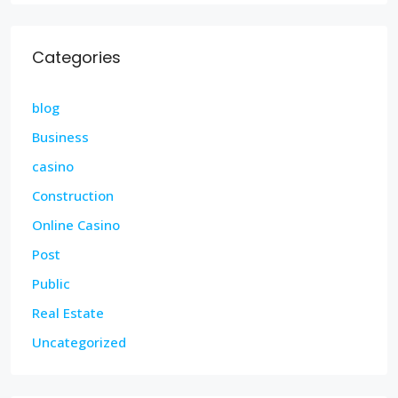
Categories
blog
Business
casino
Construction
Online Casino
Post
Public
Real Estate
Uncategorized