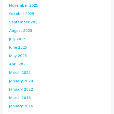
November 2025
October 2025
September 2025
August 2025
July 2025
June 2025
May 2025
April 2025
March 2025
January 2024
January 2022
March 2016
January 2016