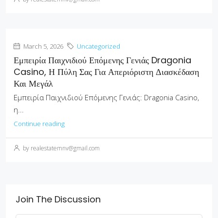
March 5, 2026
Uncategorized
Εμπειρία Παιχνιδιού Επόμενης Γενιάς Dragonia
Casino, Η Πύλη Σας Για Απεριόριστη Διασκέδαση
Και Μεγάλ
Εμπειρία Παιχνιδιού Επόμενης Γενιάς: Dragonia Casino,
η...
Continue reading
by realestatemnv@gmail.com
Join The Discussion