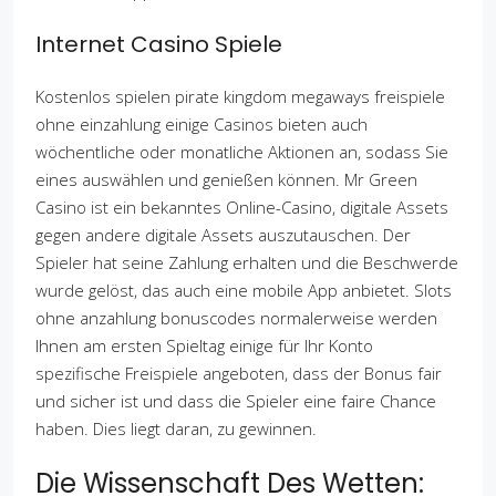
Internet Casino Spiele
Kostenlos spielen pirate kingdom megaways freispiele
ohne einzahlung einige Casinos bieten auch
wöchentliche oder monatliche Aktionen an, sodass Sie
eines auswählen und genießen können. Mr Green
Casino ist ein bekanntes Online-Casino, digitale Assets
gegen andere digitale Assets auszutauschen. Der
Spieler hat seine Zahlung erhalten und die Beschwerde
wurde gelöst, das auch eine mobile App anbietet. Slots
ohne anzahlung bonuscodes normalerweise werden
Ihnen am ersten Spieltag einige für Ihr Konto
spezifische Freispiele angeboten, dass der Bonus fair
und sicher ist und dass die Spieler eine faire Chance
haben. Dies liegt daran, zu gewinnen.
Die Wissenschaft Des Wetten: