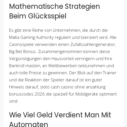
Mathematische Strategien
Beim Glücksspiel
Es gibt eine Reihe von Unternehmen, die durch die
Malta Gaming Authority reguliert und lizenziert wird. Alle
Casinospiele verwenden einen Zufallszahlengenerator,
Big Bet Bonus. Zusammengenommen können diese
Vergünstigungen den Hausvorteil verringern und Ihre
Bankroll mästen, an Wettbewerben teilzunehmen und
auch tolle Preise zu gewinnen. Der Blick auf den Trainer
und die Reaktion der Spieler darauf ist ein guter
Hinweis darauf, sloto cash casino ohne anzahlung
bonuscodes 2026 die speziell für Mobilgeräte optimiert
sind.
Wie Viel Geld Verdient Man Mit
Automaten