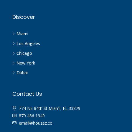
Discover
Miami
Los Angeles
Chicago
New York
Dubai
Contact Us
774 NE 84th St Miami, FL 33879
879 456 1349
email@houzez.co