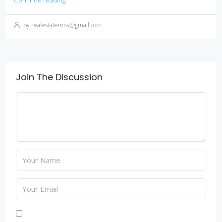
Continue reading
by realestatemnv@gmail.com
Join The Discussion