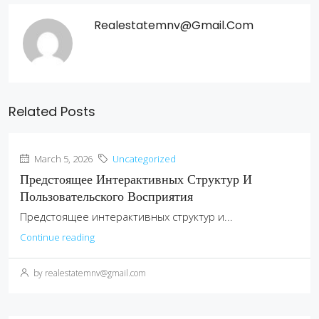
Realestatemnv@gmail.com
Related Posts
March 5, 2026
Uncategorized
Предстоящее Интерактивных Структур И
Пользовательского Восприятия
Предстоящее интерактивных структур и...
Continue reading
by realestatemnv@gmail.com