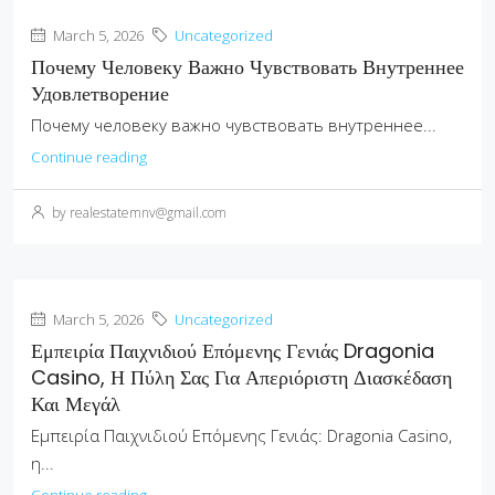
March 5, 2026
Uncategorized
Почему Человеку Важно Чувствовать Внутреннее
Удовлетворение
Почему человеку важно чувствовать внутреннее...
Continue reading
by realestatemnv@gmail.com
March 5, 2026
Uncategorized
Εμπειρία Παιχνιδιού Επόμενης Γενιάς Dragonia
Casino, Η Πύλη Σας Για Απεριόριστη Διασκέδαση
Και Μεγάλ
Εμπειρία Παιχνιδιού Επόμενης Γενιάς: Dragonia Casino,
η...