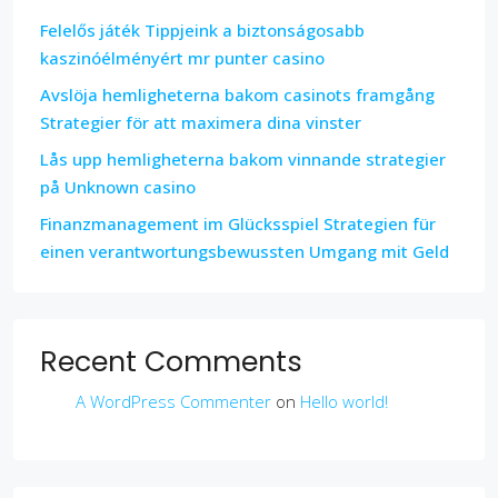
Felelős játék Tippjeink a biztonságosabb
kaszinóélményért mr punter casino
Avslöja hemligheterna bakom casinots framgång
Strategier för att maximera dina vinster
Lås upp hemligheterna bakom vinnande strategier
på Unknown casino
Finanzmanagement im Glücksspiel Strategien für
einen verantwortungsbewussten Umgang mit Geld
Recent Comments
A WordPress Commenter
on
Hello world!