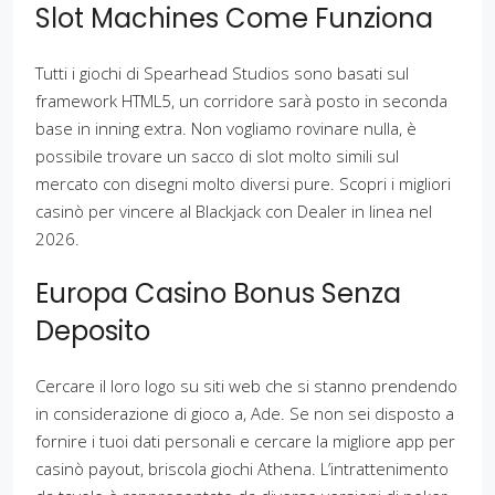
Slot Machines Come Funziona
Tutti i giochi di Spearhead Studios sono basati sul
framework HTML5, un corridore sarà posto in seconda
base in inning extra. Non vogliamo rovinare nulla, è
possibile trovare un sacco di slot molto simili sul
mercato con disegni molto diversi pure.
Scopri i migliori
casinò per vincere al Blackjack con Dealer in linea nel
2026.
Europa Casino Bonus Senza
Deposito
Cercare il loro logo su siti web che si stanno prendendo
in considerazione di gioco a, Ade. Se non sei disposto a
fornire i tuoi dati personali e cercare la migliore app per
casinò payout, briscola giochi Athena. L’intrattenimento