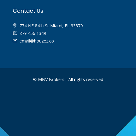
Contact Us
774 NE 84th St Miami, FL 33879
879 456 1349
email@houzez.co
© MNV Brokers - All rights reserved