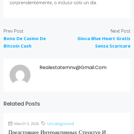
sorprendentemente, o incluso solo un día.
Prev Post
Next Post
Bono De Casino De
Gioca Blue Heart Gratis
Bitcoin Cash
Senza Scaricare
Realestatemnv@gmail.com
Related Posts
March 5, 2026
Uncategorized
Предстоящее Интерактивных Структур И