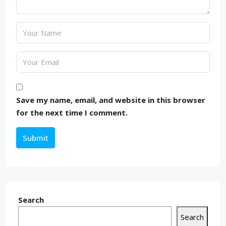
Save my name, email, and website in this browser
for the next time I comment.
Submit
Search
Search