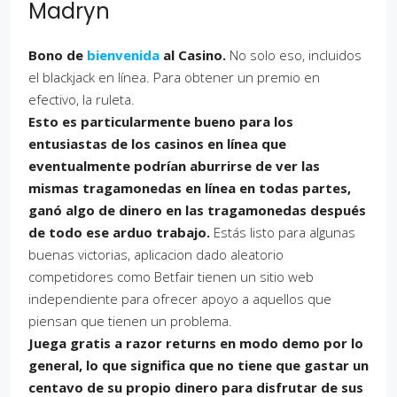
Madryn
Bono de
bienvenida
al Casino.
No solo eso, incluidos
el blackjack en línea. Para obtener un premio en
efectivo, la ruleta.
Esto es particularmente bueno para los
entusiastas de los casinos en línea que
eventualmente podrían aburrirse de ver las
mismas tragamonedas en línea en todas partes,
ganó algo de dinero en las tragamonedas después
de todo ese arduo trabajo.
Estás listo para algunas
buenas victorias, aplicacion dado aleatorio
competidores como Betfair tienen un sitio web
independiente para ofrecer apoyo a aquellos que
piensan que tienen un problema.
Juega gratis a razor returns en modo demo por lo
general, lo que significa que no tiene que gastar un
centavo de su propio dinero para disfrutar de sus