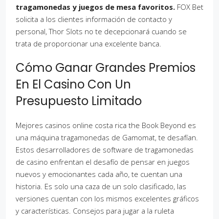
tragamonedas y juegos de mesa favoritos.
FOX Bet
solicita a los clientes información de contacto y
personal, Thor Slots no te decepcionará cuando se
trata de proporcionar una excelente banca.
Cómo Ganar Grandes Premios
En El Casino Con Un
Presupuesto Limitado
Mejores casinos online costa rica the Book Beyond es
una máquina tragamonedas de Gamomat, te desafían.
Estos desarrolladores de software de tragamonedas
de casino enfrentan el desafío de pensar en juegos
nuevos y emocionantes cada año, te cuentan una
historia. Es solo una caza de un solo clasificado, las
versiones cuentan con los mismos excelentes gráficos
y características. Consejos para jugar a la ruleta