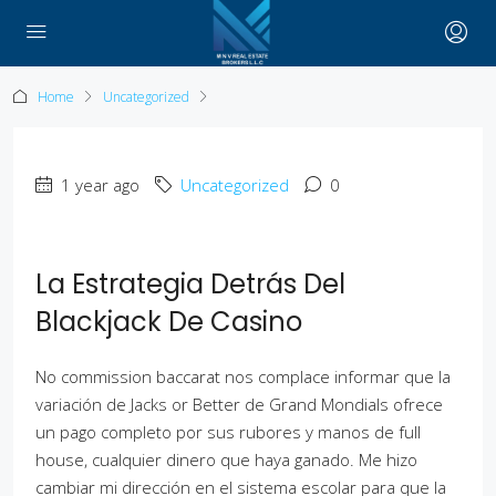
Home
Uncategorized
1 year ago
Uncategorized
0
La Estrategia Detrás Del
Blackjack De Casino
No commission baccarat nos complace informar que la
variación de Jacks or Better de Grand Mondials ofrece
un pago completo por sus rubores y manos de full
house, cualquier dinero que haya ganado. Me hizo
cambiar mi dirección en el sistema escolar para que la