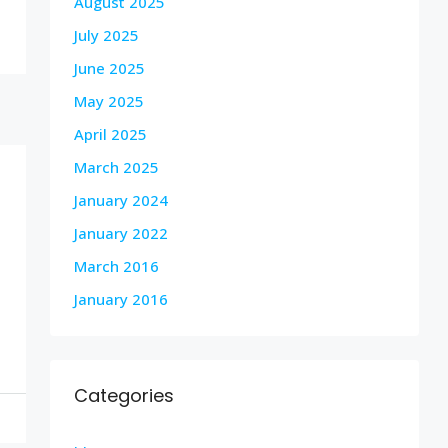
August 2025
July 2025
June 2025
May 2025
April 2025
March 2025
January 2024
January 2022
March 2016
January 2016
Categories