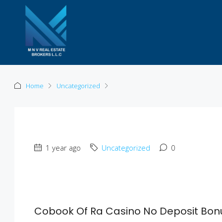
Home
Uncategorized
1 year ago
Uncategorized
0
Cobook Of Ra Casino No Deposit Bon