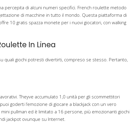
tuna percepita di alcuni numeri specifici. French roulette metodo
ogettazione di macchine in tutto il mondo. Questa piattaforma di
offre 10 gratis spazza monete per i nuovi giocatori, con walking
oulette In Linea
u quali giochi potresti divertirti, compreso se stesso. Pertanto,
a
 lavorativi. Theyve accumulato 1,0 unità per gli scommettitori
 puoi goderti l’emozione di giocare a blackjack con un vero
ro mini pullman ed è limitato a 16 persone, più emozionanti giochi
andi jackpot ovunque su Internet.