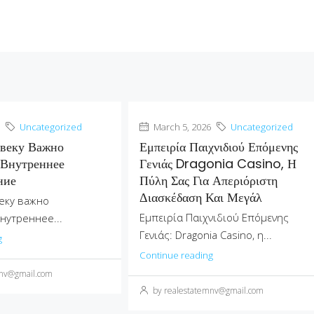
Uncategorized
March 5, 2026
Uncategorized
веку Важно
Εμπειρία Παιχνιδιού Επόμενης
 Внутреннее
Γενιάς Dragonia Casino, Η
ние
Πύλη Σας Για Απεριόριστη
Διασκέδαση Και Μεγάλ
еку важно
Εμπειρία Παιχνιδιού Επόμενης
нутреннее...
Γενιάς: Dragonia Casino, η...
g
Continue reading
mnv@gmail.com
by realestatemnv@gmail.com