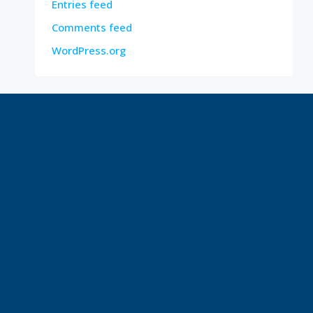
Entries feed
Comments feed
WordPress.org