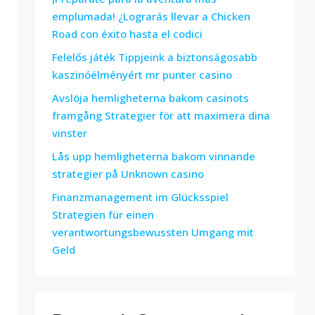
emplumada! ¿Lograrás llevar a Chicken
Road con éxito hasta el codici
Felelős játék Tippjeink a biztonságosabb
kaszinóélményért mr punter casino
Avslöja hemligheterna bakom casinots
framgång Strategier för att maximera dina
vinster
Lås upp hemligheterna bakom vinnande
strategier på Unknown casino
Finanzmanagement im Glücksspiel
Strategien für einen
verantwortungsbewussten Umgang mit
Geld