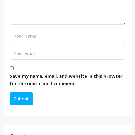
Save my name, email, and website in this browser
for the next time I comment.
Submit