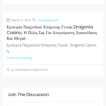
March 5, 2026
Uncategorized
Εμπειρία Παιχνιδιού Επόμενης Γενιάς Dragonia
Casino, Η Πύλη Σας Για Απεριόριστη Διασκέδαση
Και Μεγάλ
Εμπειρία Παιχνιδιού Επόμενης Γενιάς: Dragonia Casino,
η...
Continue reading
by realestatemnv@gmail.com
Join The Discussion