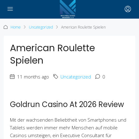
Home
Uncategorized
American Roulette Spielen
American Roulette
Spielen
11 months ago
Uncategorized
0
Goldrun Casino At 2026 Review
Mit der wachsenden Beliebtheit von Smartphones und
Tablets werden immer mehr Menschen auf mobile
Casinos umsteigen, ein Executive Consultant für