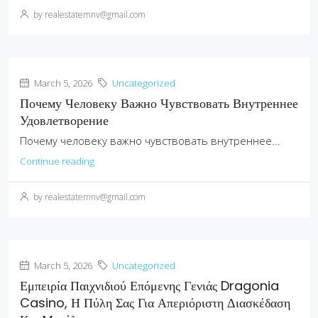
by realestatemnv@gmail.com
March 5, 2026
Uncategorized
Почему Человеку Важно Чувствовать Внутреннее
Удовлетворение
Почему человеку важно чувствовать внутреннее...
Continue reading
by realestatemnv@gmail.com
March 5, 2026
Uncategorized
Εμπειρία Παιχνιδιού Επόμενης Γενιάς Dragonia
Casino, Η Πύλη Σας Για Απεριόριστη Διασκέδαση