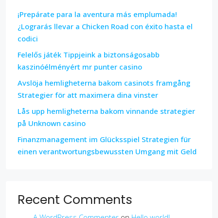
¡Prepárate para la aventura más emplumada!
¿Lograrás llevar a Chicken Road con éxito hasta el
codici
Felelős játék Tippjeink a biztonságosabb
kaszinóélményért mr punter casino
Avslöja hemligheterna bakom casinots framgång
Strategier för att maximera dina vinster
Lås upp hemligheterna bakom vinnande strategier
på Unknown casino
Finanzmanagement im Glücksspiel Strategien für
einen verantwortungsbewussten Umgang mit Geld
Recent Comments
A WordPress Commenter
on
Hello world!