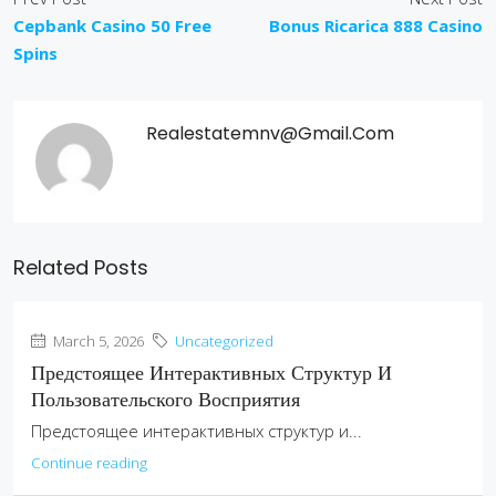
Cepbank Casino 50 Free
Bonus Ricarica 888 Casino
Spins
Realestatemnv@gmail.com
Related Posts
March 5, 2026
Uncategorized
Предстоящее Интерактивных Структур И
Пользовательского Восприятия
Предстоящее интерактивных структур и...
Continue reading