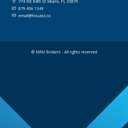
774 NE 84th St Miami, FL 33879
879 456 1349
email@houzez.co
© MNV Brokers - All rights reserved