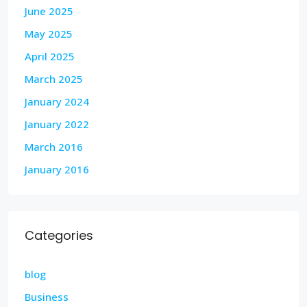
June 2025
May 2025
April 2025
March 2025
January 2024
January 2022
March 2016
January 2016
Categories
blog
Business