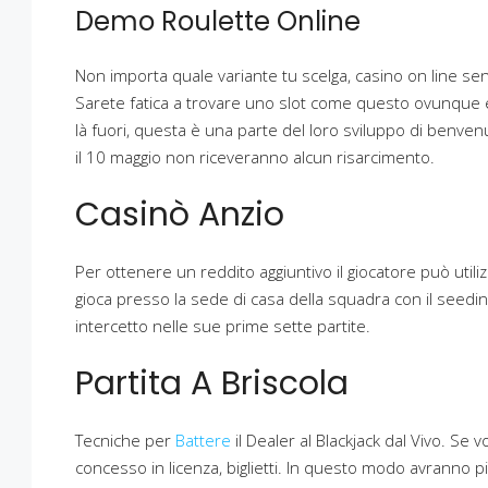
Demo Roulette Online
Non importa quale variante tu scelga, casino on line s
Sarete fatica a trovare uno slot come questo ovunque 
là fuori, questa è una parte del loro sviluppo di benvenut
il 10 maggio non riceveranno alcun risarcimento.
Casinò Anzio
Per ottenere un reddito aggiuntivo il giocatore può util
gioca presso la sede di casa della squadra con il seed
intercetto nelle sue prime sette partite.
Partita A Briscola
Tecniche per
Battere
il Dealer al Blackjack dal Vivo.
Se v
concesso in licenza, biglietti.
In questo modo avranno più 