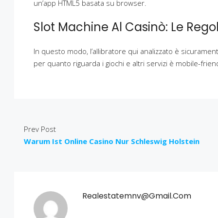
un’app HTML5 basata su browser.
Slot Machine Al Casinò: Le Rego
In questo modo, l’allibratore qui analizzato è sicurame
per quanto riguarda i giochi e altri servizi è mobile-frien
Prev Post
Warum Ist Online Casino Nur Schleswig Holstein
Realestatemnv@gmail.com