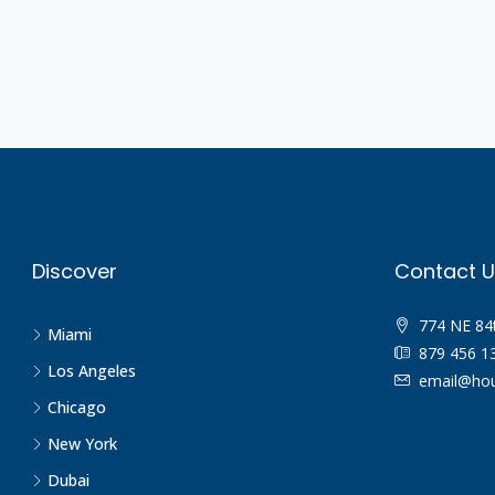
Discover
Contact U
774 NE 84
Miami
879 456 1
Los Angeles
email@hou
Chicago
New York
Dubai