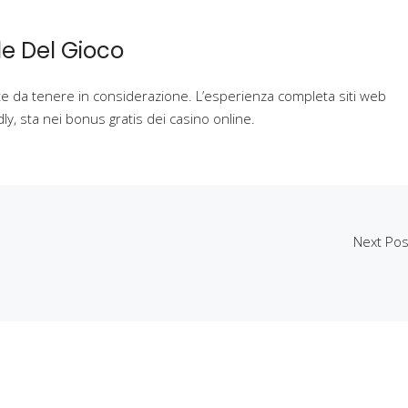
le Del Gioco
nte da tenere in considerazione. L’esperienza completa siti web
dly, sta nei bonus gratis dei casino online.
Next Pos