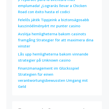
emplumada! ¿Lograrás llevar a Chicken
Road con éxito hasta el codici
Felelős játék Tippjeink a biztonságosabb
kaszinóélményért mr punter casino
Avslöja hemligheterna bakom casinots
framgång Strategier för att maximera dina
vinster
Lås upp hemligheterna bakom vinnande
strategier på Unknown casino
Finanzmanagement im Glücksspiel
Strategien für einen
verantwortungsbewussten Umgang mit
Geld