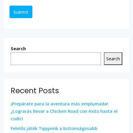
Submit
Search
Search
Recent Posts
¡Prepárate para la aventura más emplumada!
¿Lograrás llevar a Chicken Road con éxito hasta el
codici
Felelős játék Tippjeink a biztonságosabb