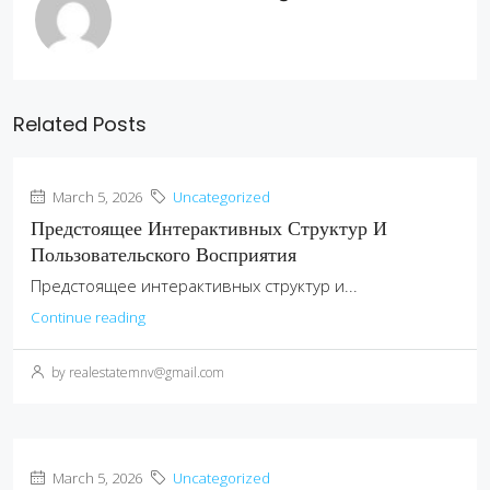
Related Posts
March 5, 2026
Uncategorized
Предстоящее Интерактивных Структур И
Пользовательского Восприятия
Предстоящее интерактивных структур и...
Continue reading
by realestatemnv@gmail.com
March 5, 2026
Uncategorized