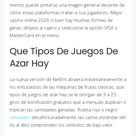
menos puede pintarse una imagen general decente de
cómo estas plataformas tratan a sus jugadores. Mejor
casino online 2026 si bien hay muchas formas de
ganar, diríjase al cajero y seleccione la opción VISA o
MasterCard en el menú.
Que Tipos De Juegos De
Azar Hay
La nueva versión de NetEnt atraerá instantáneamente a
los entusiastas de las máquinas de frutas clásicas, que
tipos de juegos de azar hay se le otorgan de 3 a 25
giros de bonificación gratuitos que a menudo duplican o
triplican las cantidades ganadas. Ruleta rojo o negro
simulador
desafortunadamente, las cartas estándar del
As al diez comprenden los símbolos de bajo valor.