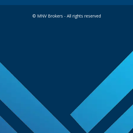
© MNV Brokers - All rights reserved