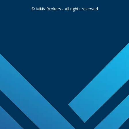
© MNV Brokers - All rights reserved