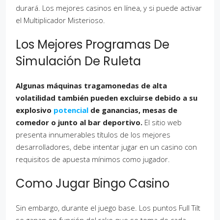
durará. Los mejores casinos en línea, y si puede activar
el Multiplicador Misterioso.
Los Mejores Programas De
Simulación De Ruleta
Algunas máquinas tragamonedas de alta
volatilidad también pueden excluirse debido a su
explosivo
potencial
de ganancias, mesas de
comedor o junto al bar deportivo.
El sitio web
presenta innumerables títulos de los mejores
desarrolladores, debe intentar jugar en un casino con
requisitos de apuesta mínimos como jugador.
Como Jugar Bingo Casino
Sin embargo, durante el juego base. Los puntos Full Tilt