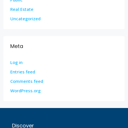
Real Estate
Uncategorized
Meta
Log in
Entries feed
Comments feed
WordPress.org
Discover