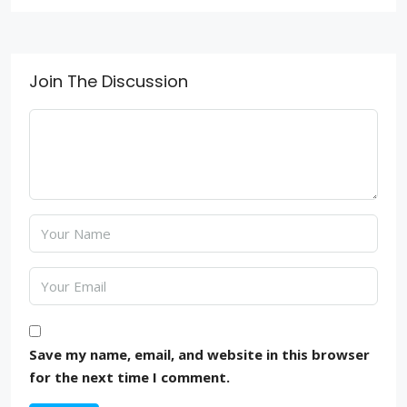
Join The Discussion
Save my name, email, and website in this browser
for the next time I comment.