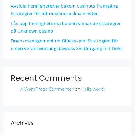
Avslöja hemligheterna bakom casinots framgång
Strategier för att maximera dina vinster
Lås upp hemligheterna bakom vinnande strategier
på Unknown casino
Finanzmanagement im Glücksspiel Strategien für
einen verantwortungsbewussten Umgang mit Geld
Recent Comments
A WordPress Commenter
on
Hello world!
Archives