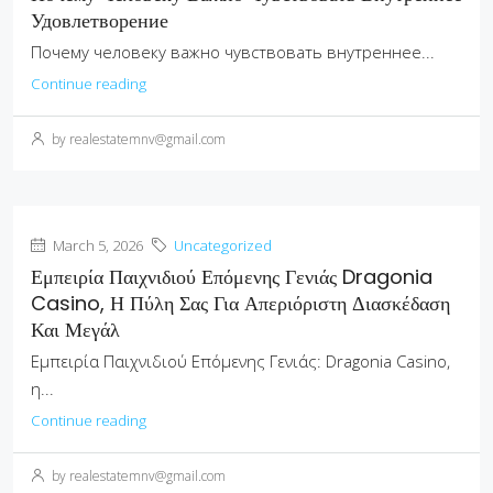
Удовлетворение
Почему человеку важно чувствовать внутреннее...
Continue reading
by realestatemnv@gmail.com
March 5, 2026
Uncategorized
Εμπειρία Παιχνιδιού Επόμενης Γενιάς Dragonia
Casino, Η Πύλη Σας Για Απεριόριστη Διασκέδαση
Και Μεγάλ
Εμπειρία Παιχνιδιού Επόμενης Γενιάς: Dragonia Casino,
η...
Continue reading
by realestatemnv@gmail.com