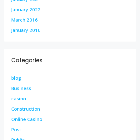
January 2022
March 2016
January 2016
Categories
blog
Business
casino
Construction
Online Casino
Post
Public