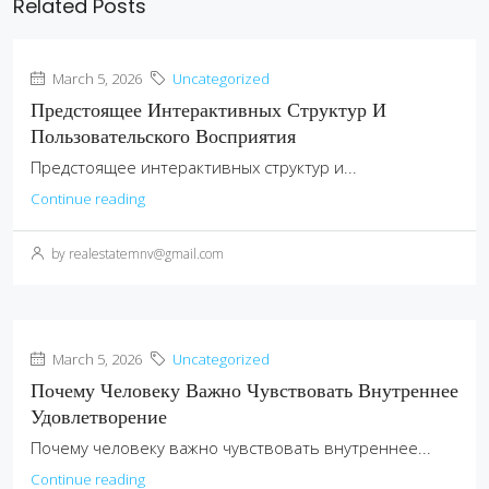
Related Posts
March 5, 2026
Uncategorized
Предстоящее Интерактивных Структур И
Пользовательского Восприятия
Предстоящее интерактивных структур и...
Continue reading
by realestatemnv@gmail.com
March 5, 2026
Uncategorized
Почему Человеку Важно Чувствовать Внутреннее
Удовлетворение
Почему человеку важно чувствовать внутреннее...
Continue reading