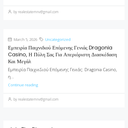
by realestatemnv@gmail.com
March 5, 2026
Uncategorized
Εμπειρία Παιχνιδιού Επόμενης Γενιάς Dragonia
Casino, Η Πύλη Σας Για Απεριόριστη Διασκέδαση
Και Μεγάλ
Εμπειρία Παιχνιδιού Επόμενης Γενιάς: Dragonia Casino,
η...
Continue reading
by realestatemnv@gmail.com