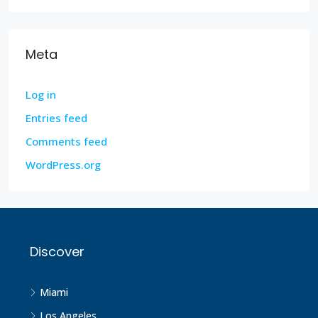
Meta
Log in
Entries feed
Comments feed
WordPress.org
Discover
Miami
Los Angeles