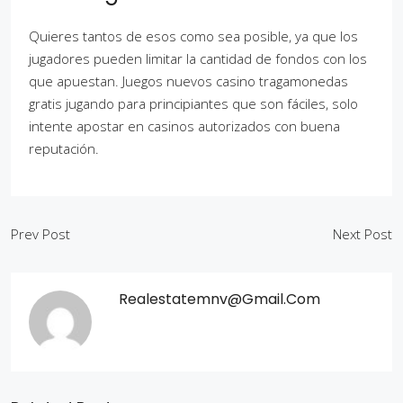
Quieres tantos de esos como sea posible, ya que los
jugadores pueden limitar la cantidad de fondos con los
que apuestan. Juegos nuevos casino tragamonedas
gratis jugando para principiantes que son fáciles, solo
intente apostar en casinos autorizados con buena
reputación.
Prev Post
Next Post
Realestatemnv@gmail.com