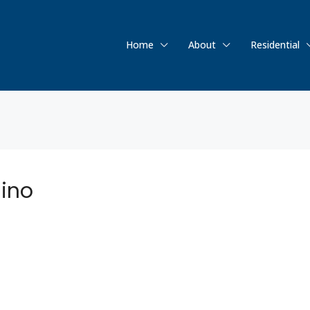
Home
About
Residential
sino