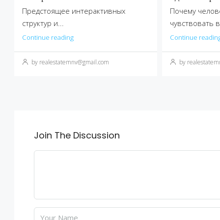
Предстоящее интерактивных
Почему челов
структур и...
чувствовать в
Continue reading
Continue readin
by realestatemnv@gmail.com
by realestate
Join The Discussion