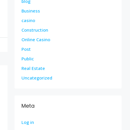
blog
Business
casino
Construction
Online Casino
Post
Public
Real Estate
Uncategorized
Meta
Log in