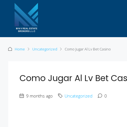
Home
Uncategorized
Como Jugar Al Lv Bet Casino
Como Jugar Al Lv Bet Ca
9 months ago
Uncategorized
0