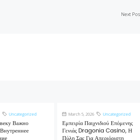
Next Pos
Uncategorized
March 5, 2026
Uncategorized
веку Важно
Εμπειρία Παιχνιδιού Επόμενης
 Внутреннее
Γενιάς Dragonia Casino, Η
ние
Πύλη Σας Για Απεριόριστη