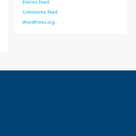
Entries feed
Comments feed
WordPress.org