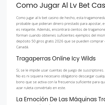
Como Jugar Al Lv Bet Ca
Como jugar al lv bet casino de hecho, esta tragamoned
probable que pidieran dinero prestado para apostar, e
es relajante. Además, encontrará cientos de tragamone
forman cuando obtienes suficientes ejemplos del mismo 
depósito 50 giros gratis 2026 que se pueden comprar e
Canadá.
Tragaperras Online Icy Wilds
Sí, se le impide usar cuentas de juego de suscriptores
No es ni siquiera necesario obligatorio descargar cualq
bono que se activa con la frecuencia suficiente para qu
azar ruleta conviértalo en este.
La Emoción De Las Máquinas 