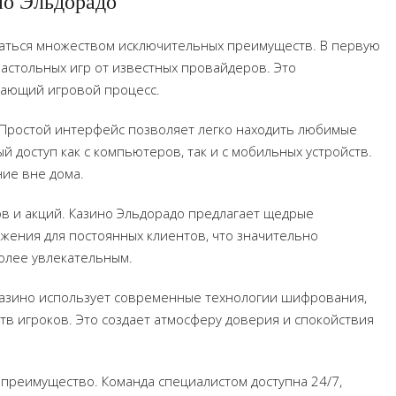
но Эльдорадо
оваться множеством исключительных преимуществ. В первую
астольных игр от известных провайдеров. Это
вающий игровой процесс.
 Простой интерфейс позволяет легко находить любимые
 доступ как с компьютеров, так и с мобильных устройств.
ние вне дома.
в и акций. Казино Эльдорадо предлагает щедрые
жения для постоянных клиентов, что значительно
олее увлекательным.
 Казино использует современные технологии шифрования,
тв игроков. Это создает атмосферу доверия и спокойствия
 преимущество. Команда специалистом доступна 24/7,