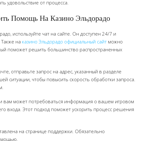
ать удовольствие от процесса.
ить Помощь На Казино Эльдорадо
адо, используйте чат на сайте. Он доступен 24/7 и
 Также на
казино Эльдорадо официальный сайт
можно
торый поможет решить большинство распространенных
те, отправьте запрос на адрес, указанный в разделе
шей ситуации, чтобы повысить скорость обработки запроса.
м.
и вам может потребоваться информация о вашем игровом
него входа. Этот подход поможет ускорить процесс решения
ставлена на странице поддержки. Обязательно
помощью.