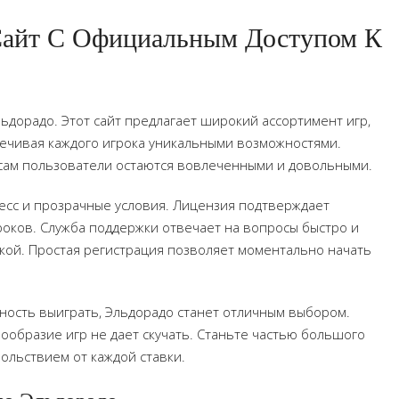
Сайт С Официальным Доступом К
ьдорадо. Этот сайт предлагает широкий ассортимент игр,
спечивая каждого игрока уникальными возможностями.
сам пользователи остаются вовлеченными и довольными.
сс и прозрачные условия. Лицензия подтверждает
гроков. Служба поддержки отвечает на вопросы быстро и
укой. Простая регистрация позволяет моментально начать
ность выиграть, Эльдорадо станет отличным выбором.
нообразие игр не дает скучать. Станьте частью большого
ольствием от каждой ставки.