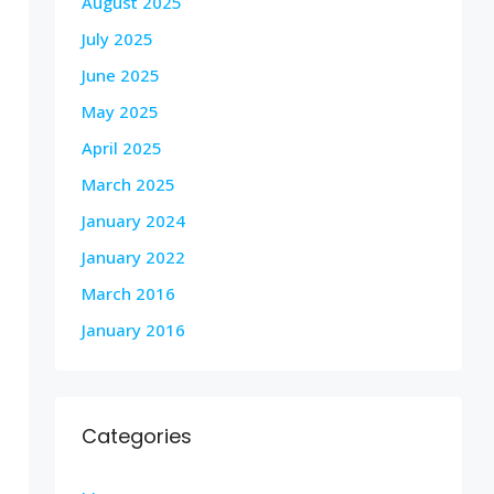
August 2025
July 2025
June 2025
May 2025
April 2025
March 2025
January 2024
January 2022
March 2016
January 2016
Categories