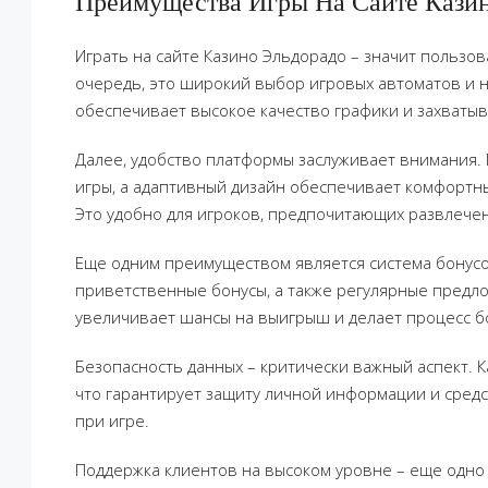
Преимущества Игры На Сайте Кази
Играть на сайте Казино Эльдорадо – значит польз
очередь, это широкий выбор игровых автоматов и н
обеспечивает высокое качество графики и захваты
Далее, удобство платформы заслуживает внимания.
игры, а адаптивный дизайн обеспечивает комфортный
Это удобно для игроков, предпочитающих развлече
Еще одним преимуществом является система бонусо
приветственные бонусы, а также регулярные предло
увеличивает шансы на выигрыш и делает процесс б
Безопасность данных – критически важный аспект.
что гарантирует защиту личной информации и средс
при игре.
Поддержка клиентов на высоком уровне – еще одно