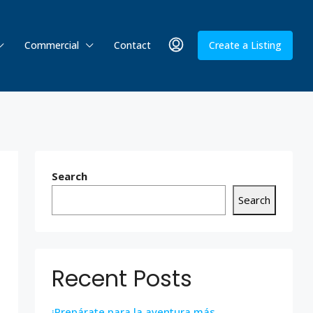
Commercial
Contact
Create a Listing
Search
Search
Recent Posts
¡Prepárate para la aventura más