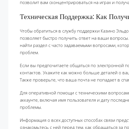
позволит вам сконцентрироваться на играх и получ
Техническая Поддержка: Как Получ
Чтобы обратиться в службу поддержки Казино Эльдор
позволяет быстро получить ответ на ваши вопросы.
найти раздел с часто задаваемыми вопросами, ко
проблем.
Если вы предпочитаете общаться по электронной поч
контактов. Укажите как можно больше деталей о ва
Также проверьте, что ваша почта не попадает в спа
Для оперативной помощи с техническими вопросам
аккаунте, включая имя пользователя и дату послед
проблемы.
Информация о всех доступных способах связи пред
ознакомьтесь с ней перед тем, как обращаться за 