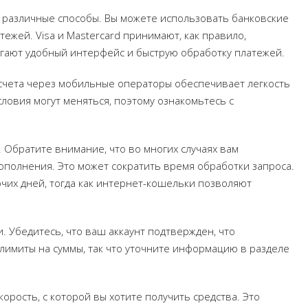
ы различные способы. Вы можете использовать банковские
ежей. Visa и Mastercard принимают, как правило,
агают удобный интерфейс и быструю обработку платежей.
счета через мобильные операторы обеспечивает легкость
ловия могут меняться, поэтому ознакомьтесь с
 Обратите внимание, что во многих случаях вам
пополнения. Это может сократить время обработки запроса.
очих дней, тогда как интернет-кошельки позволяют
. Убедитесь, что ваш аккаунт подтвержден, что
лимиты на суммы, так что уточните информацию в разделе
рость, с которой вы хотите получить средства. Это