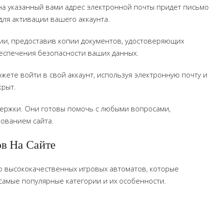
 на указанный вами адрес электронной почты придет письмо
для активации вашего аккаунта.
ии, предоставив копии документов, удостоверяющих
беспечения безопасности ваших данных.
ете войти в свой аккаунт, используя электронную почту и
крыт.
ддержки. Они готовы помочь с любыми вопросами,
ованием сайта.
в На Сайте
о высококачественных игровых автоматов, которые
 самые популярные категории и их особенности.