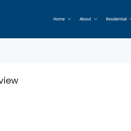
Home
About
Residential
view