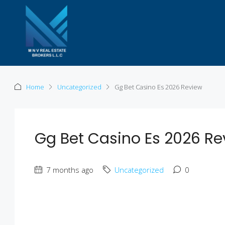
Home
Uncategorized
Gg Bet Casino Es 2026 Review
Gg Bet Casino Es 2026 Re
7 months ago
Uncategorized
0