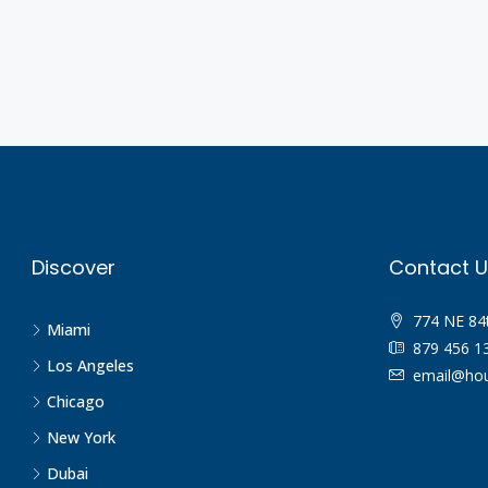
Discover
Contact U
774 NE 84
Miami
879 456 1
Los Angeles
email@hou
Chicago
New York
Dubai