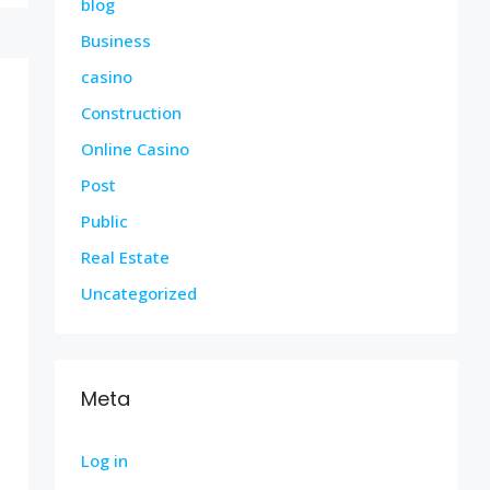
blog
Business
casino
Construction
Online Casino
Post
Public
Real Estate
Uncategorized
Meta
Log in