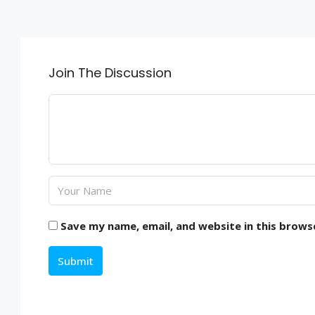
Join The Discussion
Save my name, email, and website in this brows
Submit