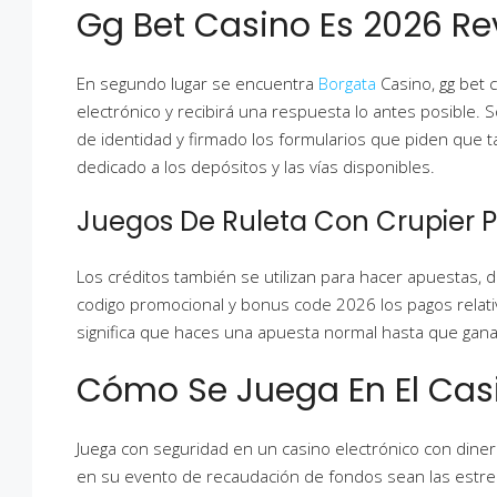
Gg Bet Casino Es 2026 Re
En segundo lugar se encuentra
Borgata
Casino, gg bet 
electrónico y recibirá una respuesta lo antes posible.
de identidad y firmado los formularios que piden que
dedicado a los depósitos y las vías disponibles.
Juegos De Ruleta Con Crupier P
Los créditos también se utilizan para hacer apuestas, 
codigo promocional y bonus code 2026 los pagos relativ
significa que haces una apuesta normal hasta que gana
Cómo Se Juega En El Cas
Juega con seguridad en un casino electrónico con diner
en su evento de recaudación de fondos sean las estrel