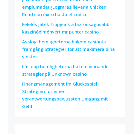
emplumada! ¿Lograrás llevar a Chicken
Road con éxito hasta el codici
Felelős játék Tippjeink a biztonságosabb
kaszinóélményért mr punter casino
Avslöja hemligheterna bakom casinots
framgång Strategier för att maximera dina
vinster
Lås upp hemligheterna bakom vinnande
strategier på Unknown casino
Finanzmanagement im Glücksspiel
Strategien für einen
verantwortungsbewussten Umgang mit
Geld