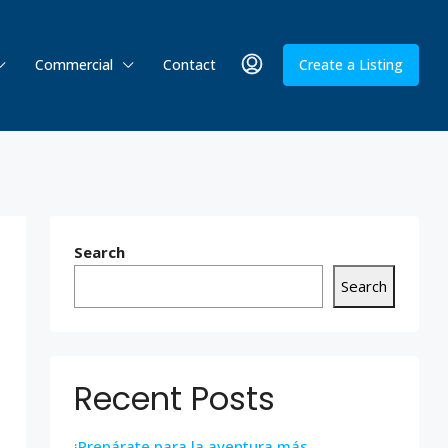
Commercial
Contact
Create a Listing
Search
Search
Recent Posts
¡Prepárate para la aventura más