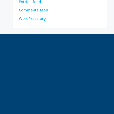
Entries feed
Comments feed
WordPress.org