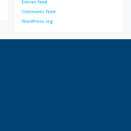
Entries feed
Comments feed
WordPress.org