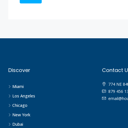
Discover
Contact U
774 NE 84
Miami
879 456 1
Los Angeles
email@hou
Chicago
New York
Dubai