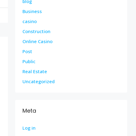
blog
Business
casino
Construction
Online Casino
Post
Public
Real Estate
Uncategorized
Meta
Log in