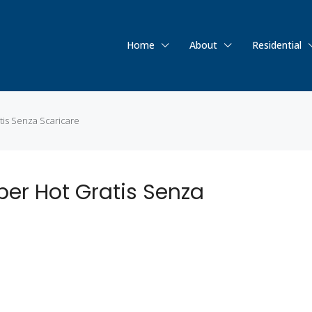
Home
About
Residential
tis Senza Scaricare
per Hot Gratis Senza