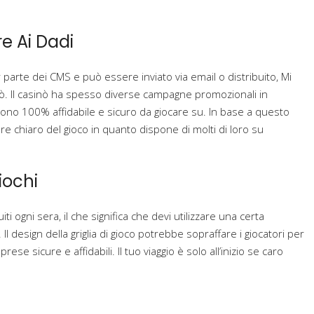
e Ai Dadi
parte dei CMS e può essere inviato via email o distribuito, Mi
ò. Il casinò ha spesso diverse campagne promozionali in
he sono 100% affidabile e sicuro da giocare su. In base a questo
e chiaro del gioco in quanto dispone di molti di loro su
Giochi
uiti ogni sera, il che significa che devi utilizzare una certa
 Il design della griglia di gioco potrebbe sopraffare i giocatori per
se sicure e affidabili. Il tuo viaggio è solo all’inizio se caro