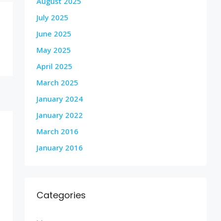
August 2025
July 2025
June 2025
May 2025
April 2025
March 2025
January 2024
January 2022
March 2016
January 2016
Categories