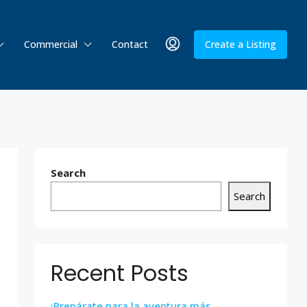
Commercial
Contact
Create a Listing
Search
Search
Recent Posts
¡Prepárate para la aventura más